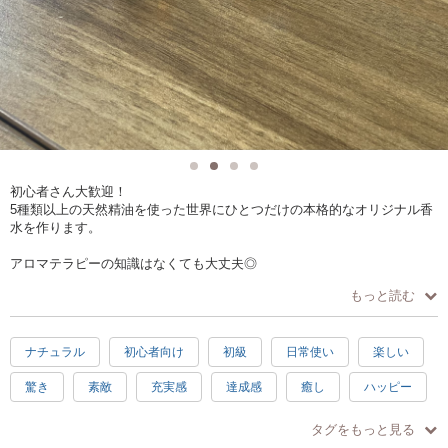
初心者さん大歓迎！
5種類以上の天然精油を使った世界にひとつだけの本格的なオリジナル香
水を作ります。
アロマテラピーの知識はなくても大丈夫◎
少人数制で、ひとりひとりじっくりヒアリングを行いながら香りを選ん
もっと読む
でいきます。
ゆったり和気あいあいとお話しながら楽しみましょう！
ナチュラル
初心者向け
初級
日常使い
楽しい
また、あなたに合う香りを見つける体質診断も行います！
体質だけでなく、あなたの性格にも言及します。
驚き
素敵
充実感
達成感
癒し
ハッピー
今後の香り選びの参考にもなりますのでお楽しみに◎
2時間
男性歓迎
シニア歓迎
駅近
一回完結型のワークショップですので、お気軽にお申し込みください♪
タグをもっと見る