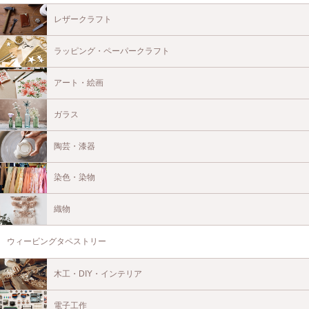
レザークラフト
ラッピング・ペーパークラフト
アート・絵画
ガラス
陶芸・漆器
染色・染物
織物
ウィービングタペストリー
木工・DIY・インテリア
電子工作