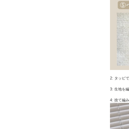
2: タッ
3: 生地を
4: 捨て