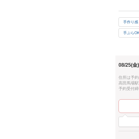
全4色から
期間限定の
手作り感
手ぶらO
ホワイト
08/25(金)
住所は予約
高田馬場駅
予約受付締切：