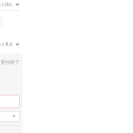
っと読む
ります✨
っと見る
受付終了
×