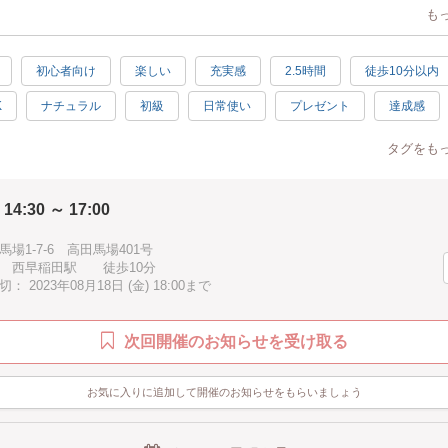
も
お選びいただけます。
ワークショップとなっておりますので、この機会にぜひご参加お待ちしてお
初心者向け
楽しい
充実感
2.5時間
徒歩10分以内
K
ナチュラル
初級
日常使い
プレゼント
達成感
ブラウン
ブルー
グレー
タグをも
 14:30 ～ 17:00
場1-7-6 高田馬場401号
 西早稲田駅 徒歩10分
 2023年08月18日 (金) 18:00まで
次回開催のお知らせを受け取る
お気に入りに追加して開催のお知らせをもらいましょう