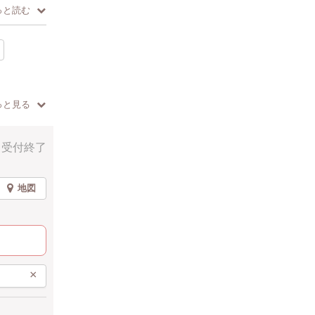
っと読む
ります✨
っと見る
受付終了
地図
×