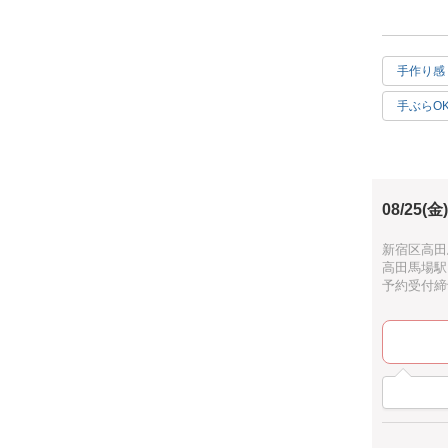
全4色から
期間限定の
手作り感
手ぶらO
ホワイト
08/25(金)
新宿区高田馬
高田馬場駅
予約受付締切：