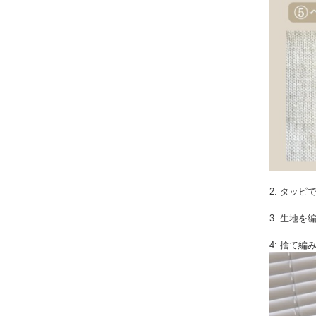
2: タッ
3: 生地を
4: 捨て