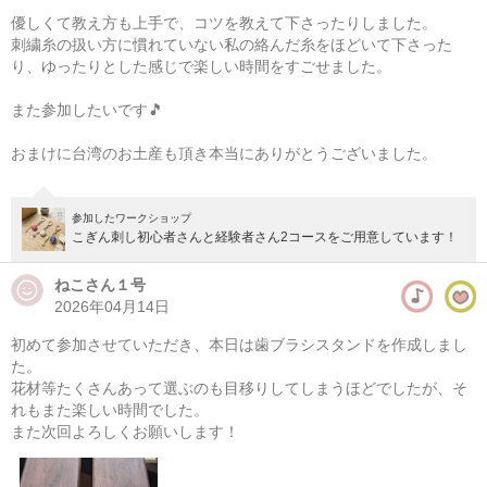
優しくて教え方も上手で、コツを教えて下さったりしました。
刺繍糸の扱い方に慣れていない私の絡んだ糸をほどいて下さった
ワイヤークラフト プチツリー
り、ゆったりとした感じで楽しい時間をすごせました。
準備中
また参加したいです🎵
次の開催をお楽しみに！
おまけに台湾のお土産も頂き本当にありがとうございました。
参加したワークショップ
こぎん刺し初心者さんと経験者さん2コースをご用意しています！
ねこさん１号
2026年04月14日
初めて参加させていただき、本日は歯ブラシスタンドを作成しまし
た。
花材等たくさんあって選ぶのも目移りしてしまうほどでしたが、そ
れもまた楽しい時間でした。
また次回よろしくお願いします！