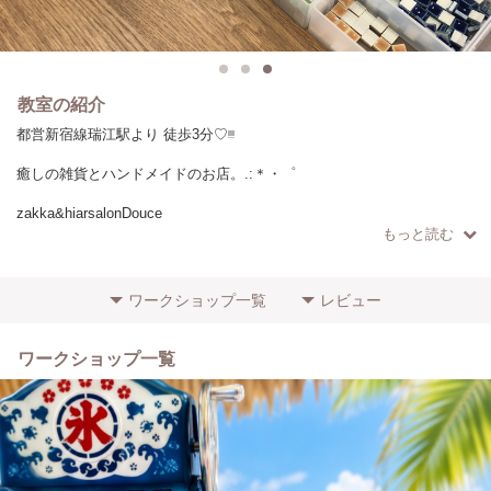
教室の紹介
都営新宿線瑞江駅より 徒歩3分♡︎ᵎᵎᵎ
癒しの雑貨とハンドメイドのお店。.:＊・゜
zakka&hiarsalonDouce
もっと読む
ハンドメイドの魅力を広めたい思いから
店頭での販売、色んなワークショップや
ワークショップ一覧
レビュー
マルシェを不定期に開催しています⸜❤︎⸝‍
ワークショップ一覧
癒しの店内ワークスペースで
ハンドメイドを楽しんで頂けます☆*°