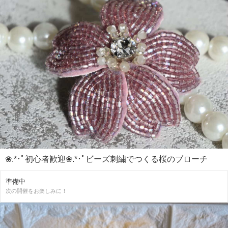
❀.*･ﾟ初心者歓迎❀.*･ﾟビーズ刺繍でつくる桜のブローチ
準備中
次の開催をお楽しみに！