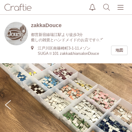
zakkaDouce
都営新宿線瑞江駅より徒歩3分
癒しの雑貨とハンドメイドのお店です✩.*˚
江戸川区南篠崎町3-1-11メゾン
地図
SUGAⅡ101 zakka&hiarsalonDouce