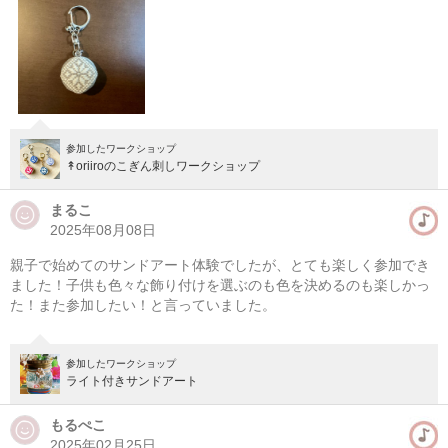
参加したワークショップ
↟oriiroのこぎん刺しワークショップ
まるこ
2025年08月08日
オーシャンレジンアートでクリスマスオーナメントを作ろ
親子で始めてのサンドアート体験でしたが、とても楽しく参加でき
ました！子供も色々な飾り付けを選ぶのも色を決めるのも楽しかっ
う！
た！また参加したい！と言っていました。
準備中
次の開催をお楽しみに！
参加したワークショップ
ライト付きサンドアート
もるぺこ
2025年02月25日