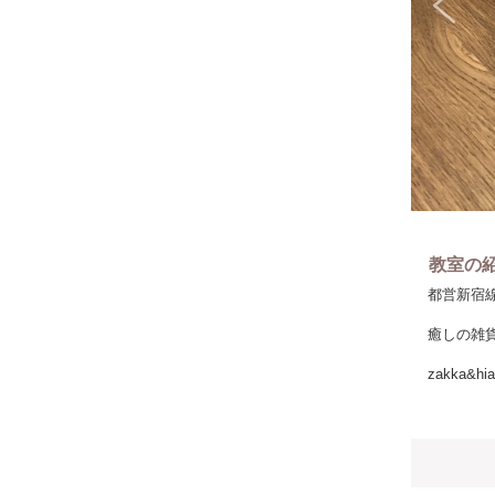
教室の
都営新宿線瑞
癒しの雑貨
zakka&hia
ハンドメ
店頭での
マルシェを