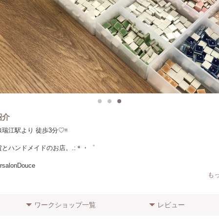
紹介
江駅より 徒歩3分♡︎ᵎᵎᵎ
とハンドメイドのお店。.:＊・゜
rsalonDouce
も
イドの魅力を広めたい思いから
販売、色んなワークショップや
ワークショップ一覧
レビュー
不定期に開催しています⸜❤︎⸝‍