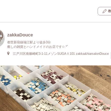
zakkaDouce
都営新宿線瑞江駅より徒歩3分
癒しの雑貨とハンドメイドのお店です✩.*˚
江戸川区南篠崎町3-1-11メゾンSUGAⅡ101 zakka&hiarsalonDouce