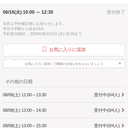
シンプル
初心者向け
初級
ピンク
グリーン
・少人数制でゆっくり教えられます。
06/16(火) 10:00 ～ 12:30
受付終了
水色
2.5時間
イェロー
パープル
ブルー
[どんな人が対象?]
・初心者の方でも大丈夫です。
グレー
住所は予約確定後にお知らせします。
学芸大学駅から徒歩14分
[所要時間]
予約受付締切： 2026年06月15日 (月) 18:00まで
・2.5時間にしていますが、個人差がありますので2.5時間以上かかること
があります。
時間に余裕をもってお越しください。
お気に入りに追加
[是非知ってほしい]
・マクラメ編みは手で紐を結びデザインを作り出すことの出来る技法で
×
お気に入りに追加して開催のお知らせをもらいましょう
す。
インテリア、アクセサリーと幅広く作れます。
一つ作ると次に何を作ろうかなと楽しくなります。
是非体験してみてください。
その他の日程
08/08(土) 11:00～13:30
受付中(0/4人)
08/08(土) 12:00～14:30
受付中(0/4人)
08/08(土) 13:00～15:30
受付中(0/4人)