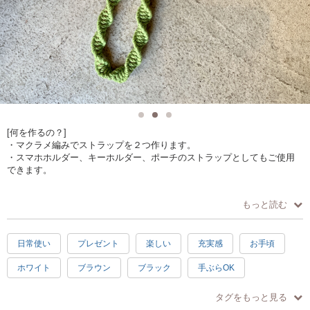
[何を作るの？]
・マクラメ編みでストラップを２つ作ります。
・スマホホルダー、キーホルダー、ポーチのストラップとしてもご使用
できます。
[どうやって作るの？]
もっと読む
・手で紐を結びデザインを作ります。
・ねじり結び、平結び、まとめ結びが学べます。
日常使い
プレゼント
楽しい
充実感
お手頃
[作品仕様]
・約 L.23センチ W.3センチ
ホワイト
ブラウン
ブラック
手ぶらOK
[オススメポイント]
男性歓迎
シニア歓迎
かわいい
母の日
素敵
・ロープの色が選べます。（時期により色は異なります）
タグをもっと見る
・ナスカン（金具）は時期により種類が異なります。