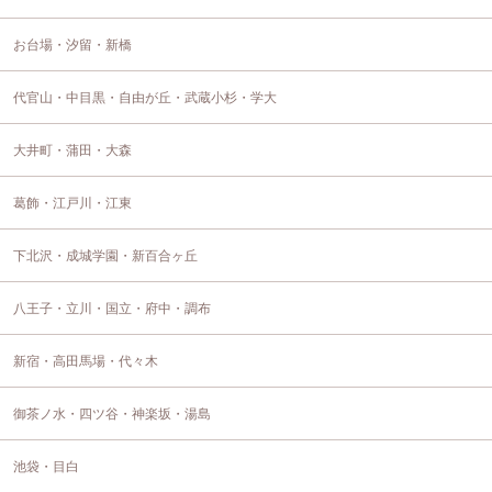
お台場・汐留・新橋
代官山・中目黒・自由が丘・武蔵小杉・学大
大井町・蒲田・大森
葛飾・江戸川・江東
下北沢・成城学園・新百合ヶ丘
八王子・立川・国立・府中・調布
新宿・高田馬場・代々木
御茶ノ水・四ツ谷・神楽坂・湯島
池袋・目白