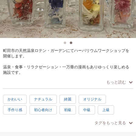
町田市の天然温泉ロテン・ガーデンにてハーバリウムワークショップを
開催します。
温泉・食事・リラクゼーション・一万冊の漫画もありゆっくり楽しめる
施設です。
もっと読む
天然温泉ロテン・ガーデンは温泉施設でありますので、別途入館料が発
生致します。(料金は下記に記載あり。)
かわいい
ナチュラル
綺麗
オリジナル
ハーバリウム体験はブースでのお支払となりますので、お間違えのない
ようにお願い致します。
手作り感
初心者向け
初級
中級
上級
花材やオイル、その他の材料費込みで、瓶の種類により体験費が変わり
クリスマス
お正月
楽しい
素敵
感激
ます。
タグをもっと見る
充実感
達成感
癒し
ハッピー
30分
たくさんのお花材をご用意しておりますので、是非是非ご来館をお待ち