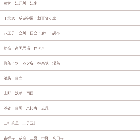
葛飾・江戸川・江東
下北沢・成城学園・新百合ヶ丘
八王子・立川・国立・府中・調布
新宿・高田馬場・代々木
御茶ノ水・四ツ谷・神楽坂・湯島
池袋・目白
上野・浅草・両国
渋谷・目黒・恵比寿・広尾
三軒茶屋・二子玉川
吉祥寺・荻窪・三鷹・中野・高円寺