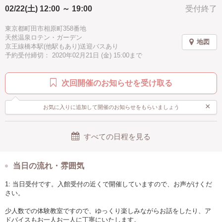
しております?
02/22(土) 12:00 ～ 19:00
受付終了
子供歓迎
親子で参加
男性歓迎
シニア歓迎
お手頃
手ぶらOK
東京都町田市相原町358番地
天然温泉ロテン・ガーデン
地図
京王線橋本駅(他駅もあり)送迎バスあり
予約受付締切： 2020年02月21日 (金) 15:00まで
次回開催のお知らせを受け取る
×
お気に入りに追加して開催のお知らせをもらいましょう
すべての日程を見る
当日の流れ・雰囲気
1: 当日受付です。入館受付の近くで開催していますので、お声がけくだ
さい。
少人数での体験教室ですので、ゆっくり楽しみながらお話をしたり、ア
ドバイスもお一人お一人に丁寧にいたします。