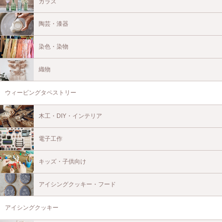
ガラス
陶芸・漆器
染色・染物
織物
ウィービングタペストリー
木工・DIY・インテリア
電子工作
キッズ・子供向け
アイシングクッキー・フード
アイシングクッキー