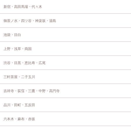
新宿・高田馬場・代々木
御茶ノ水・四ツ谷・神楽坂・湯島
池袋・目白
上野・浅草・両国
渋谷・目黒・恵比寿・広尾
三軒茶屋・二子玉川
吉祥寺・荻窪・三鷹・中野・高円寺
品川・田町・五反田
六本木・麻布・赤坂