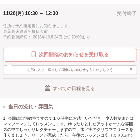
ヨーロピアン
子供歓迎
お手頃
ブラウン
11/26(月) 10:30 ～ 12:30
受付終了
徒歩10分以内
住所は予約確定後にお知らせします。
東葉高速鉄道船橋日大前
予約受付締切： 2018年10月24日 (水) 20:00まで
次回開催のお知らせを受け取る
×
お気に入りに追加して開催のお知らせをもらいましょう
すべての日程を見る
当日の流れ・雰囲気
1: 今回は自宅教室ですので１０時半にお越しいただき、少人数制または
マンツーマンにてレッスンします。ゆったりとしたアットホームな雰囲
気の中でしっかりレクチャーしますので、木ノ実のクリスマスリースを
作りましょう。リースが完成したら、午後のレッスンはありませんので