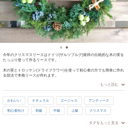
今年のクリスマスリースはドイツ(ザルツブルグ)発祥の伝統的な木の実を
たっぷり使って作るリースです。
木の実とトロッケン(ドライフラワー)を使って初心者の方でも簡単に作れ
る技法で本格リースが作れます。
もっと読む
そしてもうひとつのリースはクリスマスの定番グリーンのヒムロスギを
使ったリースです。こちらは大人気ですでにお問い合わせ沢山頂いてい
ます。
かわいい
ナチュラル
ゴージャス
アンティーク
初心者向け
初級
中級
上級
クリスマス
素敵
充実感
達成感
癒し
2.5時間
冬
タグをもっと見る