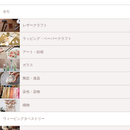
水引
レザークラフト
ラッピング・ペーパークラフト
アート・絵画
ガラス
陶芸・漆器
染色・染物
織物
ウィービングタペストリー