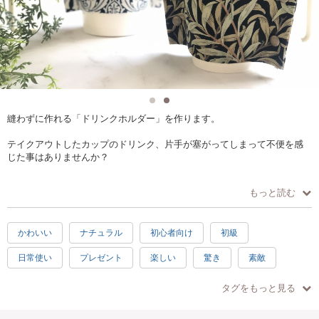
縫わずに作れる「ドリンクホルダー」を作ります。
テイクアウトしたカップのドリンク、片手が塞がってしまって不便を感
じた事はありませんか？
このレッスンでは、針と糸を使わない方法で「ドリンクホルダー」を作
もっと読む
ります。
サロンにある生地の中から、お好きなものを選んでおつくりいただきま
かわいい
ナチュラル
初心者向け
初級
す。
日常使い
プレゼント
楽しい
驚き
素敵
Allish公式LINEにご登録いただいた方には、型紙と動画レシピをプレゼン
トします。
感激
1時間
お手頃
徒歩5分以内
手ぶらOK
タグをもっと見る