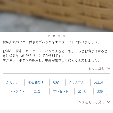
秋冬人気のファー付きカゴバックをエコクラフトで作りましょう。
お財布、携帯、キーケース、ハンカチなど、ちょこっとお出かけすると
きに必要なものが入り、とても便利です。
マグネットボタンを採用し、中身が飛び出しにくく工夫しました。
レザークラフトのマーガレット2輪がアクセントになっています。
もっと読む
編み目の太さを変えたA:12本取り B:6本取りがございます。
初めての方、ハンドメイドが得意でない方は『A』をお選びください。
かわいい
初心者向け
初級
クリスマス
お正月
バレンタイン
記念日
プレゼント
楽しい
素敵
【サイズ】縦約15㎝ 横約33㎝ 幅約12㎝(持ち手を含まず)
【素材】エコクラフト(紙) フェイクファー 合成皮革 ビジューもしくはス
達成感
ハッピー
2時間
秋
冬
タッズ
タグをもっと見る
シニア歓迎
高級
ブラック
徒歩5分以内