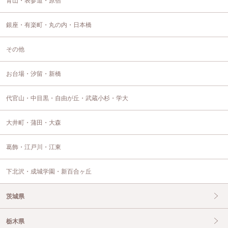
青山・表参道・原宿
銀座・有楽町・丸の内・日本橋
その他
お台場・汐留・新橋
代官山・中目黒・自由が丘・武蔵小杉・学大
大井町・蒲田・大森
葛飾・江戸川・江東
下北沢・成城学園・新百合ヶ丘
茨城県
栃木県