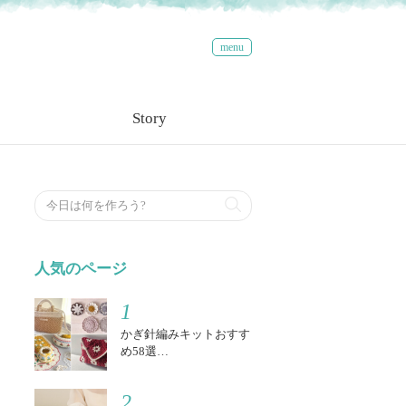
menu
Story
検索する
人気のページ
1
かぎ針編みキットおすす
め58選…
2