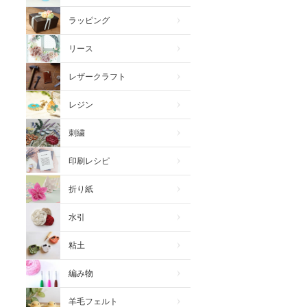
ラッピング
リース
レザークラフト
レジン
刺繍
印刷レシピ
折り紙
水引
粘土
編み物
羊毛フェルト