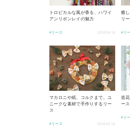
トロピカルな風が香る、ハワイ
癒し
アンリボンレイの魅力
リー
#リース
2018.04.18
#リ
マカロニや紙、コルクまで。ユ
造花
ニークな素材で手作りするリー
ース
ス
#リ
#リース
2018.02.16