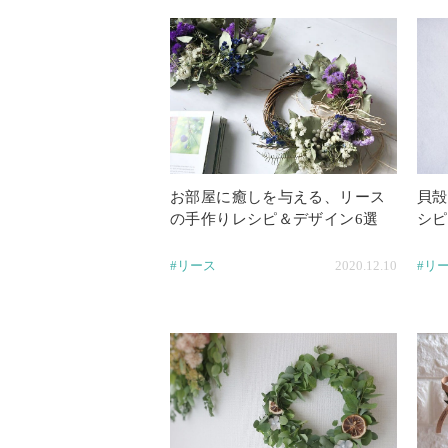
お部屋に癒しを与える、リース
貝殻
の手作りレシピ＆デザイン6選
シピ
#リース
2020.12.10
#リ