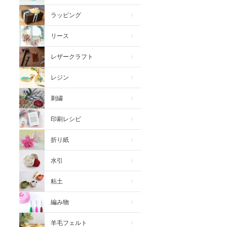
ラッピング
リース
レザークラフト
レジン
刺繍
印刷レシピ
折り紙
水引
粘土
編み物
羊毛フェルト