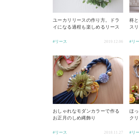
ユーカリリースの作り方。ドラ
柊と
イになる過程も楽しめるリース
スリ
#リース
2019.12.06
#リ
おしゃれなモダンカラーで作る
ほっ
お正月のしめ縄飾り
クリ
#リース
2018.11.27
#リ