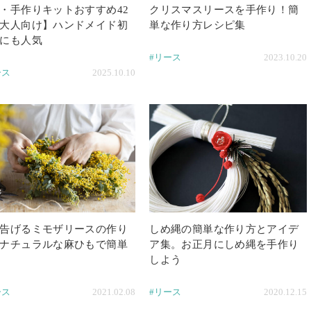
・手作りキットおすすめ42
クリスマスリースを手作り！簡
大人向け】ハンドメイド初
単な作り方レシピ集
にも人気
#リース
2023.10.20
ース
2025.10.10
告げるミモザリースの作り
しめ縄の簡単な作り方とアイデ
ナチュラルな麻ひもで簡単
ア集。お正月にしめ縄を手作り
しよう
ース
2021.02.08
#リース
2020.12.15