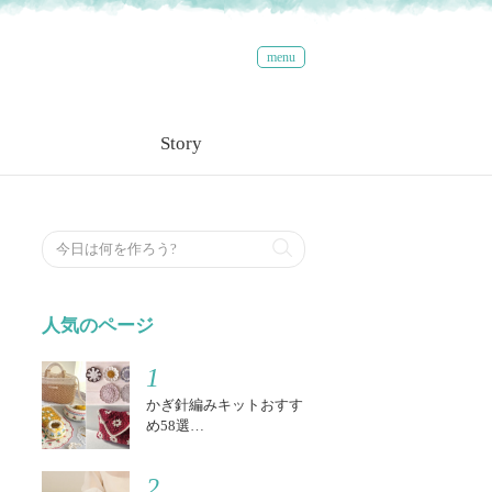
menu
Story
検索する
人気のページ
1
かぎ針編みキットおすす
め58選…
2