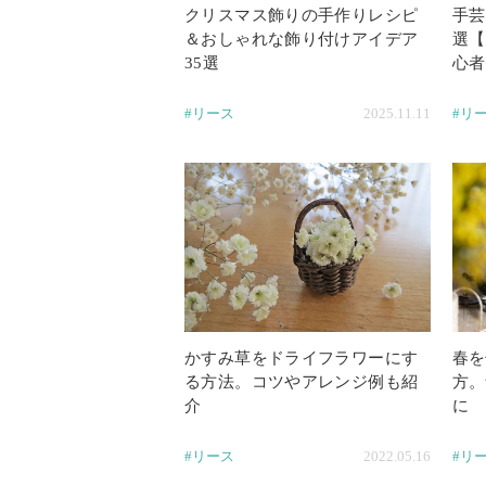
クリスマス飾りの手作りレシピ
手芸
＆おしゃれな飾り付けアイデア
選【
35選
心者
#リース
2025.11.11
#リ
かすみ草をドライフラワーにす
春を
る方法。コツやアレンジ例も紹
方。
介
に
#リース
2022.05.16
#リ