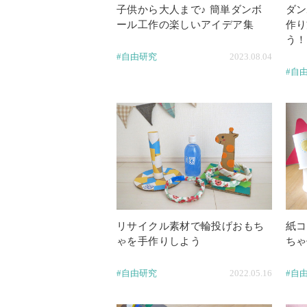
子供から大人まで♪ 簡単ダンボ
ダン
ール工作の楽しいアイデア集
作り
う！
#自由研究
2023.08.04
#自
リサイクル素材で輪投げおもち
紙コ
ゃを手作りしよう
ちゃ
#自由研究
2022.05.16
#自