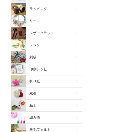
ラッピング
リース
レザークラフト
レジン
刺繍
印刷レシピ
折り紙
水引
粘土
編み物
羊毛フェルト