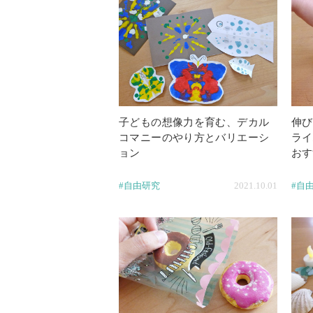
子どもの想像力を育む、デカル
伸び
コマニーのやり方とバリエーシ
ライ
ョン
おす
#自由研究
2021.10.01
#自