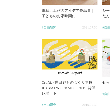
紙粘土工作のアイデア作品集｜
シー
子どものお家時間に
たん
#自由研究
2021.07.30
#自
Craftie×世田谷ものづくり学校
せっ
IID kids WORKSHOP 2019 開催
レポート
#自
#自由研究
2019.09.30