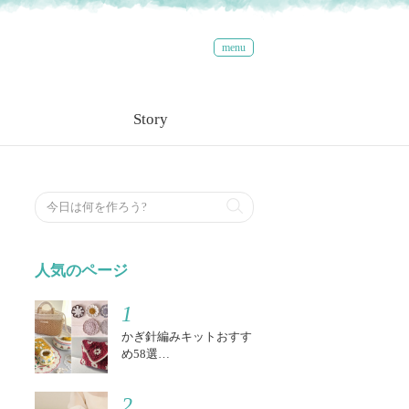
menu
Story
検索する
人気のページ
1
かぎ針編みキットおすす
め58選…
2