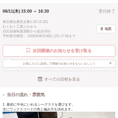
水色
ブラック
楽しい
≪推奨レベル ー 高校生以上≫
06/11(木) 15:00 ～ 16:30
受付終了
初心者、お一人様でも安心してご参加ください。
東京都台東区台東1-33-12-201
≪シーグラスとは？≫
わくわく工房ぷらから
シーグラスとは、もともとは人工物であるガラスの破片が長い年月をか
地図
日比谷線秋葉原駅から徒歩10分
け海の中で波にもまれ、角がとれて丸くなり、表面が曇りガラスのよう
予約受付締切： 2026年06月08日 (月) 17:00まで
になったものです。
次回開催のお知らせを受け取る
×
お気に入りに追加して開催のお知らせをもらいましょう
すべての日程を見る
当日の流れ・雰囲気
1: 最初に中央にいれるシーグラスを選びます。
次にワックスコードの色と編み方を決めます。