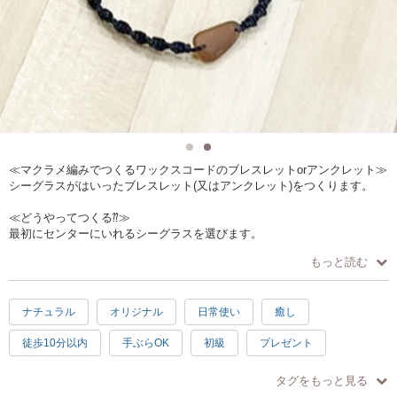
≪マクラメ編みでつくるワックスコードのブレスレットorアンクレット≫
シーグラスがはいったブレスレット(又はアンクレット)をつくります。
≪どうやってつくる⁇≫
最初にセンターにいれるシーグラスを選びます。
ワックスコードの色を選び、レシピに沿って飾り部分を編み込んでいき
もっと読む
ます。
最後に留め具を作って完成です!!
ナチュラル
オリジナル
日常使い
癒し
≪作品の仕様≫
濡れても大丈夫なワックスコードのブレスレット(アンクレット)
徒歩10分以内
手ぶらOK
初級
プレゼント
≪おすすめポイント≫
ブラウン
中級
素敵
シニア歓迎
1.5時間
金属アレルギーの方でも使用できます。
タグをもっと見る
ワックスコードが素材なので、水、汗にもつよいネックレスです。