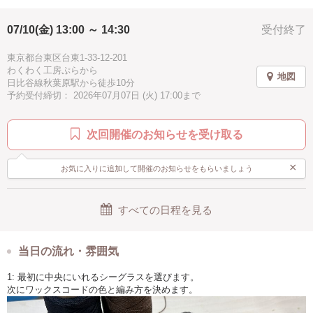
水色
ブラック
楽しい
≪推奨レベル ー 高校生以上≫
07/10(金) 13:00 ～ 14:30
受付終了
初心者、お一人様でも安心してご参加ください。
東京都台東区台東1-33-12-201
≪シーグラスとは？≫
わくわく工房ぷらから
シーグラスとは、もともとは人工物であるガラスの破片が長い年月をか
地図
日比谷線秋葉原駅から徒歩10分
け海の中で波にもまれ、角がとれて丸くなり、表面が曇りガラスのよう
予約受付締切： 2026年07月07日 (火) 17:00まで
になったものです。
次回開催のお知らせを受け取る
×
お気に入りに追加して開催のお知らせをもらいましょう
すべての日程を見る
当日の流れ・雰囲気
1: 最初に中央にいれるシーグラスを選びます。
次にワックスコードの色と編み方を決めます。