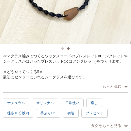
≪マクラメ編みでつくるワックスコードのブレスレットorアンクレット≫
シーグラスがはいったブレスレット(又はアンクレット)をつくります。
≪どうやってつくる⁇≫
最初にセンターにいれるシーグラスを選びます。
ワックスコードの色を選び、レシピに沿って飾り部分を編み込んでいき
もっと読む
ます。
最後に留め具を作って完成です!!
ナチュラル
オリジナル
日常使い
癒し
≪作品の仕様≫
濡れても大丈夫なワックスコードのブレスレット(アンクレット)
徒歩10分以内
手ぶらOK
初級
プレゼント
≪おすすめポイント≫
ブラウン
中級
素敵
シニア歓迎
1.5時間
金属アレルギーの方でも使用できます。
タグをもっと見る
ワックスコードが素材なので、水、汗にもつよいネックレスです。