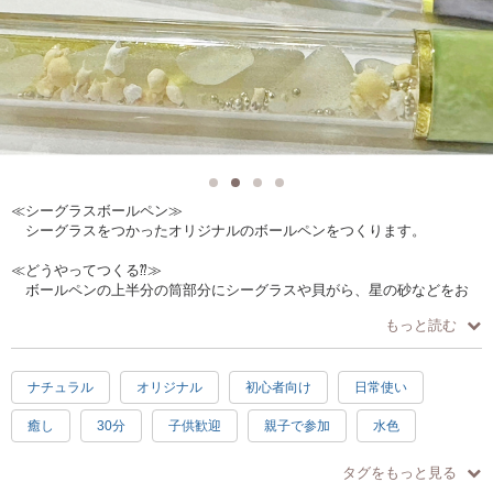
≪シーグラスボールペン≫
シーグラスをつかったオリジナルのボールペンをつくります。
≪どうやってつくる⁇≫
ボールペンの上半分の筒部分にシーグラスや貝がら、星の砂などをお
好みでいれていきます。(ハーバリウムオイルをいれることも選択できま
もっと読む
す)
お手持ちのシーグラスや貝がらをお持ちいただければ、思い出の詰ま
った世界にひとつのボールペンに！！何もない場合は工房にあるものの
ナチュラル
オリジナル
初心者向け
日常使い
中からお気に入りのシーグラスをつかって作れますので、手ぶらで大丈
夫です！
癒し
30分
子供歓迎
親子で参加
水色
≪作品の仕様≫
徒歩10分以内
手ぶらOK
長さ約14㎝の黒色ボールペンです。
タグをもっと見る
替え芯を交換すれば、ずっとお使いいただけます。