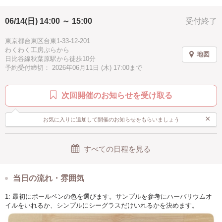
≪おすすめポイント≫
06/14(日) 14:00 ～ 15:00
受付終了
ボールペンの色を選んだり、中にいれるシーグラスや貝がらを選ぶこと
で、自分だけの組み合わせで作ることができます。
東京都台東区台東1-33-12-201
わくわく工房ぷらから
≪推奨レベル ー 小学生以上≫
地図
日比谷線秋葉原駅から徒歩10分
初心者、お一人様でも安心してご参加ください
予約受付締切： 2026年06月11日 (木) 17:00まで
小学生は保護者同伴でご参加できます(お子様のみ体験でも大丈夫です)
≪シーグラスとは？≫
次回開催のお知らせを受け取る
シーグラスとは、もともとは人工物であるガラスの破片が長い年月をか
け海の中で波にもまれ、角がとれて丸くなり、表面が曇りガラスのよう
になったものです。
×
お気に入りに追加して開催のお知らせをもらいましょう
すべての日程を見る
当日の流れ・雰囲気
1: 最初にボールペンの色を選びます。サンプルを参考にハーバリウムオ
イルをいれるか、シンプルにシーグラスだけいれるかを決めます。