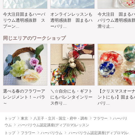
今大注目固まるハーバ
オンラインレッスンも
今大注目 固まる
リウム透明感抜群 ス
透明感抜群 固まるハ
バリウム透明感
プーン...
ーバリ...
滑り止...
同じエリアのワークショップ
選べる春のフラワーア
＼☆自分にも・ギフト
【クリスマスオー
レンジメント！～バラ
にもバレンタインリー
ントにも♪】固まる
～
ス作り...
バリ...
トップ
東京
八王子・立川・国立・府中・調布
フラワー
ハーバリ
ウム
ハーバリウム認定講座(ディプロマ)レッスン
トップ
フラワー
ハーバリウム
ハーバリウム認定講座(ディプロマ)レ