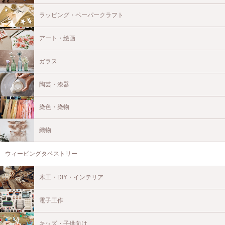
ラッピング・ペーパークラフト
アート・絵画
ガラス
陶芸・漆器
染色・染物
織物
ウィービングタペストリー
木工・DIY・インテリア
電子工作
キッズ・子供向け