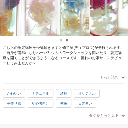
こちらの認定講座を受講頂きますと修了証(ディプロマ)が発行されます。
ご自身が講師になりハーバリウムのワークショップを開いたり、認定講
座を開くことができるようになるコースです！憧れのお家サロンデビュ
ーしてみませんか？
もっと読む
キット内容：テキスト
ハーバリウムオイル (500ml)
ガラスボトル 大小 ２本
かわいい
ナチュラル
綺麗
オリジナル
ドライフラワー
Herbariumシール
手作り感
初心者向け
初級
日常使い
＊講座内容は変更になる場合があります。
＊上記は今年度の内容となります。
プレゼント
楽しい
素敵
充実感
ハッピー
タグをもっと見る
2時間