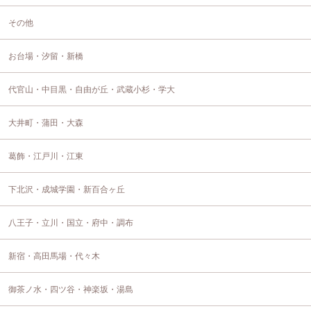
その他
お台場・汐留・新橋
代官山・中目黒・自由が丘・武蔵小杉・学大
大井町・蒲田・大森
葛飾・江戸川・江東
下北沢・成城学園・新百合ヶ丘
八王子・立川・国立・府中・調布
新宿・高田馬場・代々木
御茶ノ水・四ツ谷・神楽坂・湯島