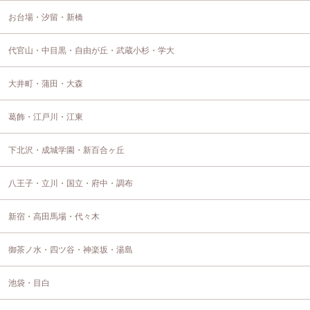
お台場・汐留・新橋
代官山・中目黒・自由が丘・武蔵小杉・学大
大井町・蒲田・大森
葛飾・江戸川・江東
下北沢・成城学園・新百合ヶ丘
八王子・立川・国立・府中・調布
新宿・高田馬場・代々木
御茶ノ水・四ツ谷・神楽坂・湯島
池袋・目白