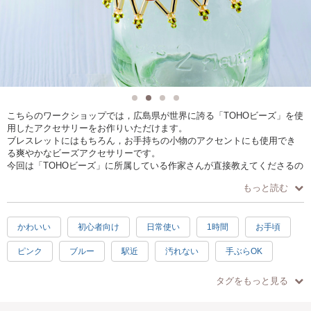
こちらのワークショップでは，広島県が世界に誇る「TOHOビーズ」を使
用したアクセサリーをお作りいただけます。
ブレスレットにはもちろん，お手持ちの小物のアクセントにも使用でき
る爽やかなビーズアクセサリーです。
今回は「TOHOビーズ」に所属している作家さんが直接教えてくださるの
で初心者の方でも気軽にお作り頂けます。
もっと読む
※このワークショップは「第4回いいね！地方の暮らしフェア」（＠池袋
サンシャインシティ）の広島県ブース内にて開催します。
かわいい
初心者向け
日常使い
1時間
お手頃
ピンク
ブルー
駅近
汚れない
手ぶらOK
タグをもっと見る