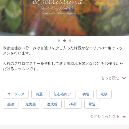
表参道徒歩３分 みゆき通りを少し入った緑豊かなエリアの一角でレッ
スンを行います。
大粒のスワロフスキーを使用して透明感溢れる贅沢なﾘﾝｸﾞをお作りいた
だけるレッスンです。
大人の女性に向けた普段の装いにもお使いいただける高級感あふれるﾘﾝ
もっと読む
ｸﾞ作りに是非ご参加下さい。
中央の石の色はお好みの色をご連絡いただければ、可能な限り同系色２
ゴージャス
綺麗
初心者向け
初級
素敵
色をご相談の上
ご用意させていただきます。
感激
充実感
達成感
2時間
駅近
またﾘﾝｸﾞサイズは ９・１１・１３・１５・１７号 の中からご指定い
手ぶらOK
ただけます。
タグをもっと見る