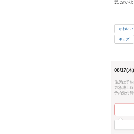
選ぶのが楽
それを１番人
れて、
かわいい
専用のオイ
リア雑貨で
キッズ
１本作製で
達成感
特に多種多
ン、イエロ
ご用意いた
08/17(木)
アジサイは
住所は予約
東急池上線
オレンジは
予約受付締切：
なんと～み
使用するオ
常温では燃
粘りにこだ