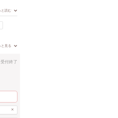
っと読む
0ml)に入
覚のインテ
っと見る
プルグリー
ンジなどを
受付終了
×