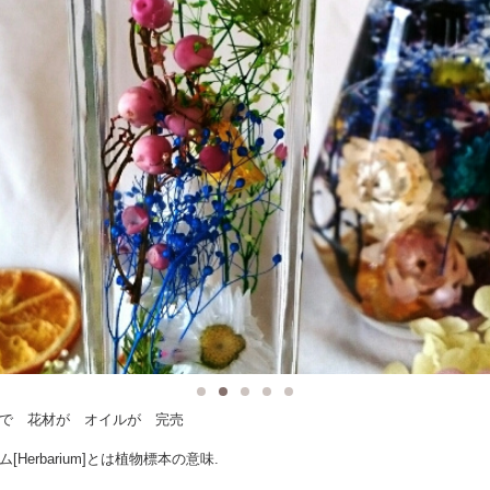
で 花材が オイルが 完売
[Herbarium]とは植物標本の意味.