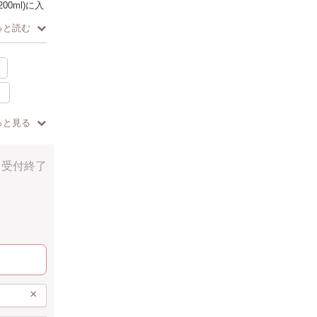
0ml)に入
っと読む
覚のインテ
プルグリー
駅近
ンジなどを
っと見る
受付終了
×