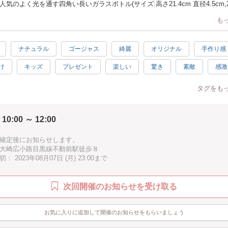
気のよく光を通す四角い長いガラスボトル(サイズ:高さ21.4cm 直径4.5cm,20
も
ルに浸すことで、みずみずしい状態でお花や植物を鑑賞していただける新感
す
ナチュラル
ゴージャス
綺麗
オリジナル
手作り感
お得なお値段！１本はプレゼントにしても
け
キッズ
プレゼント
楽しい
驚き
素敵
感激
様なプリザのアジサイ（ブルー、グリーン、ピンク、ライトグリーン、アッ
達成感
癒し
ハッピー
1時間
夏
お手頃
ー）とリンフラワー、ペッパーベリー、ローゼンセ、ミリオクダラス、オレ
タグをも
します。
オイルに浸す事で透明感が増し、葉脈が✨キラキラします。
 10:00 ～ 12:00
清涼感と可愛らしさがアップ致します。
確定後にお知らせします。
大崎広小路目黒線不動前駅徒歩８
ずみずしさをお手入れ不要で、１年以上保ちます
 2023年08月07日 (月) 23:00まで
イルは引火点が290℃のものを採用しているため、危険物の指定からも外れ、
次回開催のお知らせを受け取る
えにくいきわめて安全なオイルです。
わり、屈折率を上げて、中に入れたお花が立体的に見えるオイルです！
お気に入りに追加して開催のお知らせをもらいましょう
としても、プレゼントとしても、夏休みの自由研究作品としても最適です。