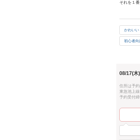
それを１番人
れて、
専用のオイ
リア雑貨で
かわいい
２本作製で
初心者向
特に多種多
充実感
ン、イエロ
ご用意いた
アジサイは
08/17(木)
オレンジは
住所は予約
東急池上線
なんと～み
予約受付締切：
使用するオ
常温では燃
粘りにこだ
インテリア