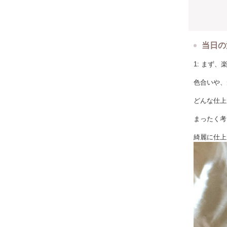
フワフワと
手作りが苦
当日の
初心者でも
1: まず
とっても簡
色合いや、
どんな仕上
まったく考
綺麗に仕上