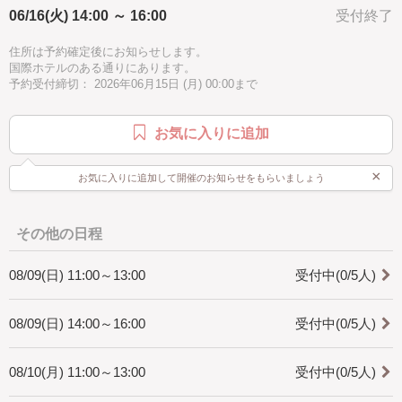
【ここがオススメ！】
06/16(火) 14:00 ～ 16:00
受付終了
手ぶらOK
正解がないのが『アートの世界』。
ニュアンスを楽しむものなので絵画のような絵は描きません。だから、
住所は予約確定後にお知らせします。
絵心に自信が無い方でも安心してお楽しみいただけます。
国際ホテルのある通りにあります。
予約受付締切： 2026年06月15日 (月) 00:00まで
【どんな人が対象？】
少人数でゆっくり丁寧にお教えしますので、初心者の方も安心してご参
加いただけます。
お気に入りに追加
【ぜひ知ってほしい！】
＊テクスチャーアートって？＊
×
お気に入りに追加して開催のお知らせをもらいましょう
テクスチャーとは、感触・質感などのことを意味し、絵肌・質感・凹凸
などを楽しむアートのことをテクスチャーアートと呼んでいます。
＊講師からメッセージ＊
その他の日程
JTAA認定ディプロマイザーの渡部サヤカと申します！
完成する作品は、とにかく雰囲気たっぷりでとってもお洒落！今どきな
08/09(日) 11:00～13:00
受付中(0/5人)
インテリアが完成しますよ。
ワークショップ中に色々お話できることを楽しみにしています^^
08/09(日) 14:00～16:00
受付中(0/5人)
08/10(月) 11:00～13:00
受付中(0/5人)