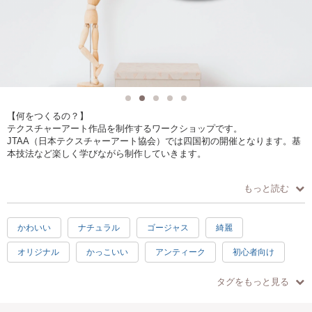
【何をつくるの？】
テクスチャーアート作品を制作するワークショップです。
JTAA（日本テクスチャーアート協会）では四国初の開催となります。基
本技法など楽しく学びながら制作していきます。
【どうやってつくるの？】
もっと読む
アクリル絵の具を使用し、ペインティングナイフを使って描いていきま
す。
かわいい
ナチュラル
ゴージャス
綺麗
【作品の仕様は2パターンから選択】
①ツインズ
オリジナル
かっこいい
アンティーク
初心者向け
２枚のキャンバスに描きます。
キャンバスのサイズは273×220㎜。
日常使い
プレゼント
素敵
充実感
達成感
②円キャンバス1枚
タグをもっと見る
直径300㎜
癒し
ハッピー
2時間
2.5時間
親子で参加