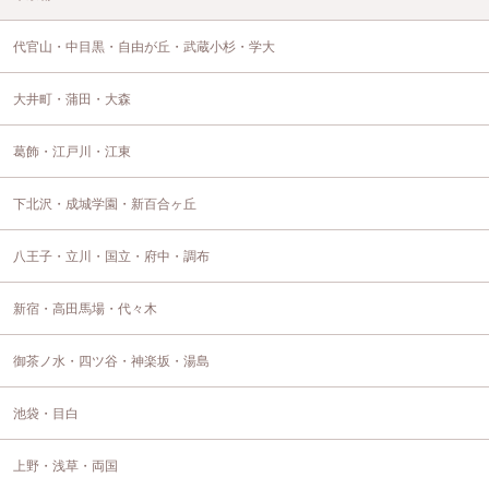
代官山・中目黒・自由が丘・武蔵小杉・学大
大井町・蒲田・大森
葛飾・江戸川・江東
下北沢・成城学園・新百合ヶ丘
八王子・立川・国立・府中・調布
新宿・高田馬場・代々木
御茶ノ水・四ツ谷・神楽坂・湯島
池袋・目白
上野・浅草・両国