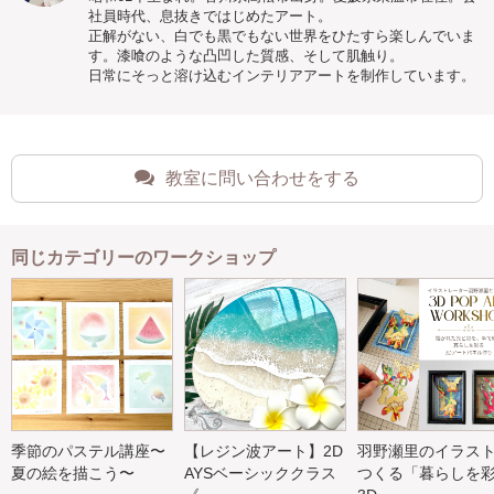
社員時代、息抜きではじめたアート。
正解がない、白でも黒でもない世界をひたすら楽しんでいま
す。漆喰のような凸凹した質感、そして肌触り。
日常にそっと溶け込むインテリアアートを制作しています。
教室に問い合わせをする
同じカテゴリーのワークショップ
季節のパステル講座〜
【レジン波アート】2D
羽野瀬里のイラス
夏の絵を描こう〜
AYSベーシッククラス
つくる「暮らしを