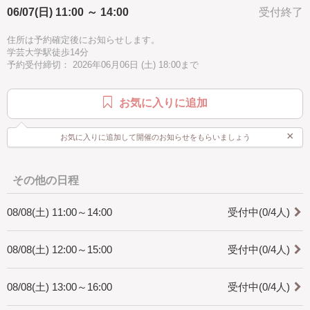
06/07(日) 11:00 ～ 14:00
受付終了
ブルー
グレー
中級
[どんな人が対象?]
・初心者の方でも大丈夫です。
住所は予約確定後にお知らせします。
学芸大学駅徒歩14分
[所要時間]
予約受付締切： 2026年06月06日 (土) 18:00まで
・2.5時間にしていますが、個人差がありますので2.5時間以上かかること
があります。
時間に余裕をもってお越しください。
お気に入りに追加
[是非知ってほしい]
・マクラメ編みは手で紐を結びデザインを作り出すことの出来る技法で
×
お気に入りに追加して開催のお知らせをもらいましょう
す。
インテリア、アクセサリーと幅広く作れます。
一つ作ると次に何を作ろうかなと楽しくなります。
是非体験してみてください。
その他の日程
08/08(土) 11:00～14:00
受付中(0/4人)
08/08(土) 12:00～15:00
受付中(0/4人)
08/08(土) 13:00～16:00
受付中(0/4人)