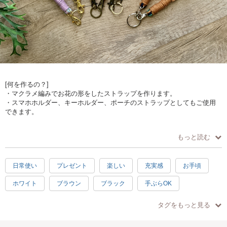
[何を作るの？]
・マクラメ編みでお花の形をしたストラップを作ります。
・スマホホルダー、キーホルダー、ポーチのストラップとしてもご使用
できます。
[どうやって作るの？]
もっと読む
・手で紐を結びデザインを作ります。
・平結び、輪結び、タッチング結び、まとめ結びが学べます。
日常使い
プレゼント
楽しい
充実感
お手頃
[作品仕様]
・約 L.30センチ W.3センチ
ホワイト
ブラウン
ブラック
手ぶらOK
[オススメポイント]
かわいい
母の日
素敵
初級
ピンク
・ロープの色が選べます。（時期により色は異なります）
タグをもっと見る
・ナスカン（金具）は時期により種類が異なります。
グリーン
水色
2.5時間
イェロー
パープル
・少人数制でゆっくり教えられます。