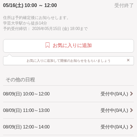
05/16(土) 10:00 ～ 12:00
受付終了
[所要時間]
・2時間にしていますが、個人差がありますので2時間以上かかることが
住所は予約確定後にお知らせします。
あります。
学芸大学駅から徒歩14分
時間に余裕をもってお越しください。
予約受付締切： 2026年05月15日 (金) 18:00まで
[是非知ってほしい]
・マクラメ編みは手で紐を結びデザインを作り出すことの出来る技法で
お気に入りに追加
す。
インテリア、アクセサリーと幅広く作れます。
一つ作ると次に何を作ろうかなと楽しくなります。
×
お気に入りに追加して開催のお知らせをもらいましょう
是非体験してみてください。
その他の日程
08/09(日) 10:00～12:00
受付中(0/4人)
08/09(日) 11:00～13:00
受付中(0/4人)
08/09(日) 12:00～14:00
受付中(0/4人)