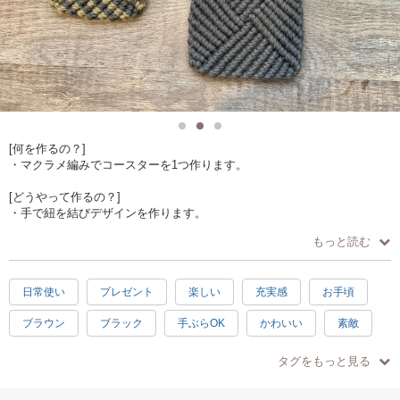
[何を作るの？]
・マクラメ編みでコースターを1つ作ります。
[どうやって作るの？]
・手で紐を結びデザインを作ります。
・縦巻き結び、横巻き結びが学べます。
もっと読む
[作品仕様]
・約 10x10センチ
日常使い
プレゼント
楽しい
充実感
お手頃
[オススメポイント]
ブラウン
ブラック
手ぶらOK
かわいい
素敵
・ロープの色が選べます。（時期により色は異なります）
・少人数制でゆっくり教えられます。
シンプル
初級
グリーン
水色
グレー
タグをもっと見る
[どんな人が対象?]
中級
3時間
イェロー
・初心者の方でも大丈夫です。（10歳以上）