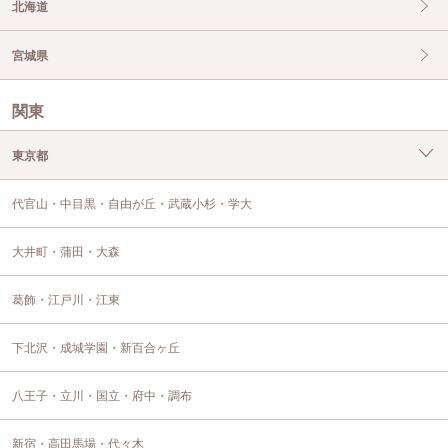
北海道
宮城県
関東
東京都
代官山・中目黒・自由が丘・武蔵小杉・学大
大井町・蒲田・大森
葛飾・江戸川・江東
下北沢・成城学園・新百合ヶ丘
八王子・立川・国立・府中・調布
新宿・高田馬場・代々木