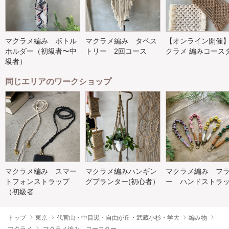
マクラメ編み ボトル
マクラメ編み タペス
【オンライン開催
ホルダー（初級者〜中
トリー 2回コース
クラメ 編みコース
級者）
同じエリアのワークショップ
マクラメ編み スマー
マクラメ編みハンギン
マクラメ編み フ
トフォンストラップ
グプランター(初心者）
ー ハンドストラ
（初級者...
トップ
東京
代官山・中目黒・自由が丘・武蔵小杉・学大
編み物