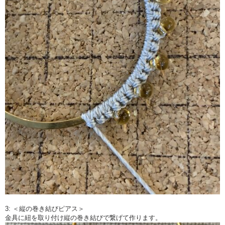
3: ＜縦の巻き結びピアス＞
金具に紐を取り付け縦の巻き結びで繋げて作ります。