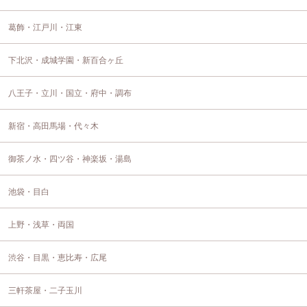
葛飾・江戸川・江東
下北沢・成城学園・新百合ヶ丘
八王子・立川・国立・府中・調布
新宿・高田馬場・代々木
御茶ノ水・四ツ谷・神楽坂・湯島
池袋・目白
上野・浅草・両国
渋谷・目黒・恵比寿・広尾
三軒茶屋・二子玉川