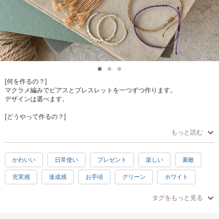
[何を作るの？]
マクラメ編みでピアスとブレスレットを一つずつ作ります。
デザインは選べます。
[どうやって作るの？]
・紐を手で結びデザインを作ります。
もっと読む
・平結び、巻き結び、タッチング結び、ねじり結び、まとめ結び、リー
フノット、四つ組、焼き留めが学べます。
かわいい
日常使い
プレゼント
楽しい
素敵
[作品仕様]
・ピアス高さ/約5〜13センチ 幅/1〜5センチ
充実感
達成感
お手頃
グリーン
ホワイト
・バングル長さ約20センチ（フリーサイズ）
＊デザインにより異なります。
ブラウン
ブルー
ブラック
グレー
汚れない
タグをもっと見る
[所要時間]
手ぶらOK
母の日
初級
ピンク
ゴールド
・約4時間