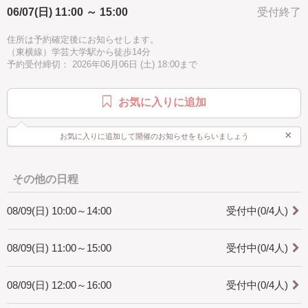
＊所要時間は個人差があります。
06/07(日) 11:00 ～ 15:00
受付終了
パープル
水色
4時間で終わらない場合もございますので時間に余裕を持ってご参加くだ
さい。
住所は予約確定後にお知らせします。
（東横線）学芸大学駅から徒歩14分
[オススメポイント]
予約受付締切： 2026年06月06日 (土) 18:00まで
・少人数制でゆっくり教えられます。
・お好きな紐の色とビーズで作れます。
お気に入りに追加
[どんな人が対象?]
・初心者の方でも大丈夫です。
×
お気に入りに追加して開催のお知らせをもらいましょう
[是非知ってほしい]
・マクラメ編みは手で紐を結びデザインを作り出すことの出来る技法で
す。
インテリア、アクセサリーと幅広く作れます。
その他の日程
一つ作ると次に何を作ろうかなと楽しくなります。
是非体験してみてください。
08/09(日) 10:00～14:00
受付中(0/4人)
08/09(日) 11:00～15:00
受付中(0/4人)
08/09(日) 12:00～16:00
受付中(0/4人)