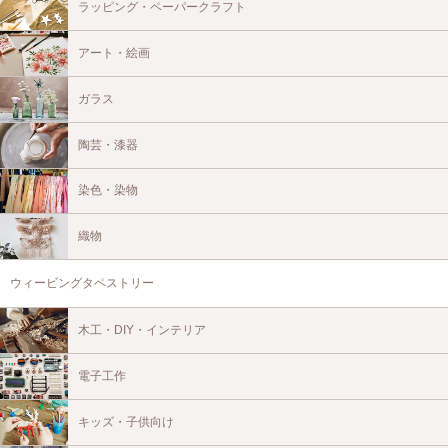
ラッピング・ペーパークラフト
アート・絵画
ガラス
陶芸・漆器
染色・染物
織物
ウィービングタペストリー
木工・DIY・インテリア
電子工作
キッズ・子供向け