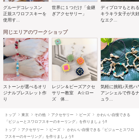
グルーデコレッスン
世界に１つだけ「金継
ディプロマもとれ
正規スワロフスキーを
ぎアクセサリー」
キラキラ女子が大
使用す...
なエク...
同じエリアのワークショップ
ストーンが選べるオリ
レジン＆ビーズアクセ
気軽に挑戦♪天然ハ
ジナルブレスレット作
サリー教室 A☆ロー
アンシェルで作る
り
ズ 体...
ュラ...
トップ
東京
その他
アクセサリー
ビーズ
かわいい自慢できる
「ビジューとスワロフスキーのキーリング」を作りましょう‼︎
トップ
アクセサリー
ビーズ
かわいい自慢できる「ビジューとスワロ
フスキーのキーリング」を作りましょう‼︎