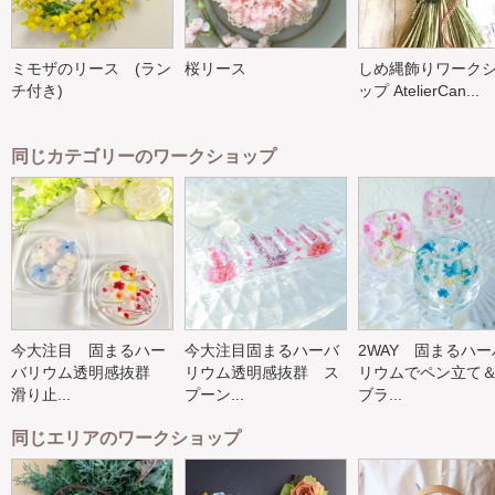
ミモザのリース (ラン
桜リース
しめ縄飾りワーク
チ付き)
ップ AtelierCan...
同じカテゴリーのワークショップ
今大注目 固まるハー
今大注目固まるハーバ
2WAY 固まるハー
バリウム透明感抜群
リウム透明感抜群 ス
リウムでペン立て
滑り止...
プーン...
ブラ...
同じエリアのワークショップ