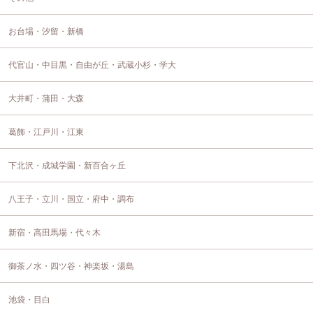
お台場・汐留・新橋
代官山・中目黒・自由が丘・武蔵小杉・学大
大井町・蒲田・大森
葛飾・江戸川・江東
下北沢・成城学園・新百合ヶ丘
八王子・立川・国立・府中・調布
新宿・高田馬場・代々木
御茶ノ水・四ツ谷・神楽坂・湯島
池袋・目白