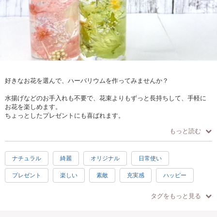
好きなお花を選んで、ハーバリウムを作ってみませんか？
水揚げなどのお手入れも不要で、花束よりもずっと長持ちして、手軽に
お花を楽しめます。
ちょっとしたプレゼントにも喜ばれます。
もっと読む
★ボトルは、当日のご用意の中からお選び頂けます。
ナチュラル
綺麗
オリジナル
日常使い
プレゼント
楽しい
素敵
充実感
ハッピー
1時間
1.5時間
初心者向け
初級
中級
タグをもっと見る
上級
キッズ
子供歓迎