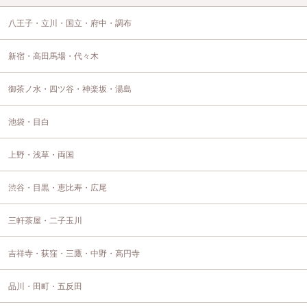
八王子・立川・国立・府中・調布
新宿・高田馬場・代々木
御茶ノ水・四ツ谷・神楽坂・湯島
池袋・目白
上野・浅草・両国
渋谷・目黒・恵比寿・広尾
三軒茶屋・二子玉川
吉祥寺・荻窪・三鷹・中野・高円寺
品川・田町・五反田