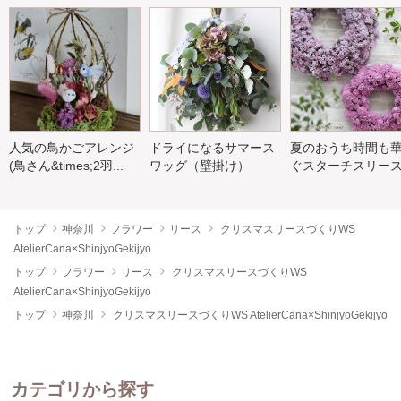
人気の鳥かごアレンジ
ドライになるサマース
夏のおうち時間も
(鳥さん&times;2羽...
ワッグ（壁掛け）
ぐスターチスリー
トップ
神奈川
フラワー
リース
クリスマスリースづくりWS
AtelierCana×ShinjyoGekijyo
トップ
フラワー
リース
クリスマスリースづくりWS
AtelierCana×ShinjyoGekijyo
トップ
神奈川
クリスマスリースづくりWS AtelierCana×ShinjyoGekijyo
カテゴリから探す