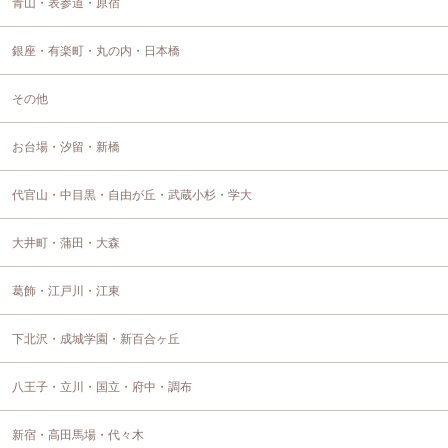
青山・表参道・原宿
銀座・有楽町・丸の内・日本橋
その他
お台場・汐留・新橋
代官山・中目黒・自由が丘・武蔵小杉・学大
大井町・蒲田・大森
葛飾・江戸川・江東
下北沢・成城学園・新百合ヶ丘
八王子・立川・国立・府中・調布
新宿・高田馬場・代々木