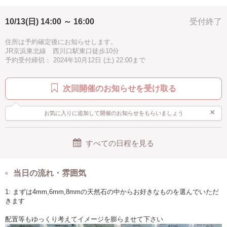
秋
冬
夏休み
子供歓迎
親子で参加
マクラメ台を使用しますので、どなたでも簡単に作成できます
10/13(日) 14:00 ～ 16:00
受付終了
シニア歓迎
お手頃
ピンク
グリーン
ホワイト
参加者の皆さんと対話する形式でゆっくり楽しく学んで頂きます
ゴールド
イェロー
パープル
ブラウン
ブルー
住所は予約確定後にお知らせします。
＜持ち物＞
JR京浜東北線 西川口駅東口徒歩10分
なし
水色
ブラック
駅近
徒歩10分以内
予約受付締切： 2024年10月12日 (土) 22:00まで
メガネが必要な方はご持参くださいませ
＜定員＞
次回開催のお知らせを受け取る
1名〜4名
おひとり様・ご家族・カップル・ご友人など個別に開催しますので、気
兼ねなくお楽しみ頂けます
×
お気に入りに追加して開催のお知らせをもらいましょう
すべての日程を見る
当日の流れ・雰囲気
1: まずは4mm,6mm,8mmの天然石の中からお好きなものを選んでいただ
きます
配置等もゆっくり考えてイメージを膨らませて下さい