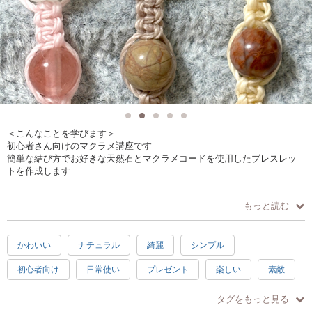
＜こんなことを学びます＞
初心者さん向けのマクラメ講座です
簡単な結び方でお好きな天然石とマクラメコードを使用したブレスレッ
トを作成します
＜こんなことが出来るようになります＞
もっと読む
世界でひとつのブレスレットを約80分で完成させます
ワークショップ体験後は自宅で製品を作れるようになれます
かわいい
ナチュラル
綺麗
シンプル
＜こんな風に教えます＞
初心者さん向けのワークショップです
初心者向け
日常使い
プレゼント
楽しい
素敵
たくさんの天然石の中からお好きな石とマクラメコードを選んでいただ
きます
感激
充実感
達成感
2時間
春
夏
どんなお色にするかはあなた次第です！
タグをもっと見る