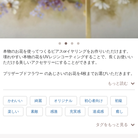
本物のお花を使ってつくるピアスorイヤリングをお作りいただけます。
壊れやすい本物の花をUVレジンコーティングすることで、長くお使いい
ただける美しいアクセサリーにすることができます。
プリザーブドフラワー のあじさいのお花を4枚までお選びいただきます。
パーツも様々な種類をご用意しております。
もっと読む
お花のお色や重ね方、組み合わせるパーツ次第で、全く表情の異なるオ
リジナル性の高いアクセサリー作りをお楽しみいただけます。
かわいい
綺麗
オリジナル
初心者向け
初級
初めての方でも安心してお申込みください。
楽しい
素敵
感激
充実感
達成感
癒し
不器用だから…とおっしゃる方も、大丈夫です。
カルチャースクールでも教える経験豊かな講師が丁寧にレッスンさせて
ハッピー
2時間
2.5時間
お手頃
ピンク
いただきます。
タグをもっと見る
ホワイト
イェロー
パープル
水色
手ぶらOK
デザインについてのご相談もお気軽にどうぞ。