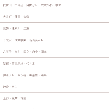
代官山・中目黒・自由が丘・武蔵小杉・学大
大井町・蒲田・大森
葛飾・江戸川・江東
下北沢・成城学園・新百合ヶ丘
八王子・立川・国立・府中・調布
新宿・高田馬場・代々木
御茶ノ水・四ツ谷・神楽坂・湯島
池袋・目白
上野・浅草・両国