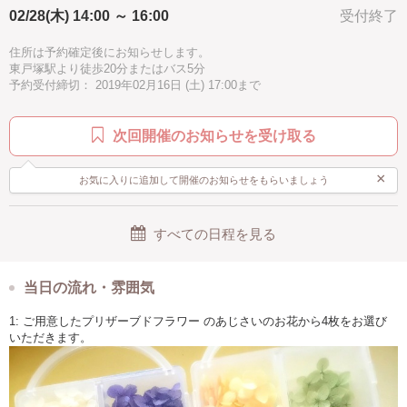
02/28(木) 14:00 ～ 16:00
受付終了
少人数制なので、レジンや資格、お教室運営などについての質問もして
いただけます。
住所は予約確定後にお知らせします。
東戸塚駅より徒歩20分またはバス5分
もちろん、手ぶらでお越しください。
予約受付締切： 2019年02月16日 (土) 17:00まで
工具はすべてご用意しております。
レッスンの帰りには、素敵な本物のお花のアクセサリーをお持ち帰りい
次回開催のお知らせを受け取る
ただけます。
×
お気に入りに追加して開催のお知らせをもらいましょう
すべての日程を見る
当日の流れ・雰囲気
1: ご用意したプリザーブドフラワー のあじさいのお花から4枚をお選び
いただきます。