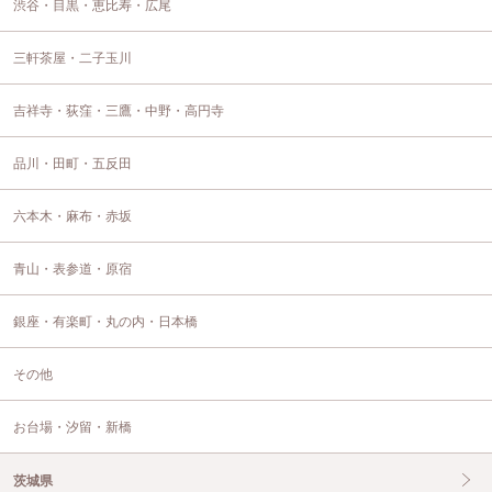
渋谷・目黒・恵比寿・広尾
三軒茶屋・二子玉川
吉祥寺・荻窪・三鷹・中野・高円寺
品川・田町・五反田
六本木・麻布・赤坂
青山・表参道・原宿
銀座・有楽町・丸の内・日本橋
その他
お台場・汐留・新橋
茨城県