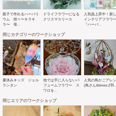
親子で作れるハーバリ
ドライフラワーになる
人気急上昇中！新
ウム 煌々〜キラキ
クリスマスリース
インテリアフラワ
ラ〜 母...
『ハーバ...
同じカテゴリーのワークショップ
夏休みキッズ ジェル
他では手に入らないパ
人気の鳥かごアレ
ランタン
フュームフラワー ス
(鳥さん&times;2羽..
ワロを...
同じエリアのワークショップ