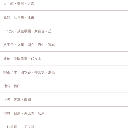
大井町・蒲田・大森
葛飾・江戸川・江東
下北沢・成城学園・新百合ヶ丘
八王子・立川・国立・府中・調布
新宿・高田馬場・代々木
御茶ノ水・四ツ谷・神楽坂・湯島
池袋・目白
上野・浅草・両国
渋谷・目黒・恵比寿・広尾
三軒茶屋・二子玉川