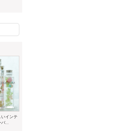
しいインテ
...