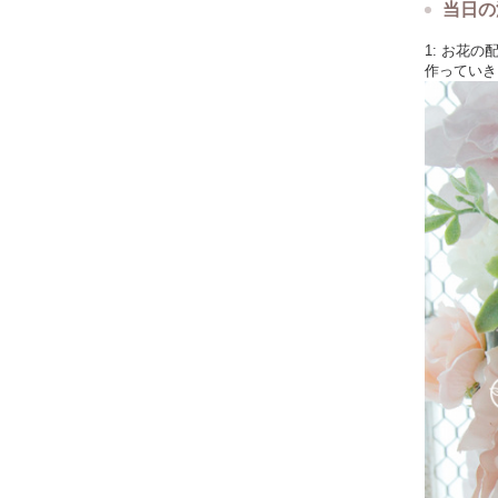
当日の
1: お花
作っていき