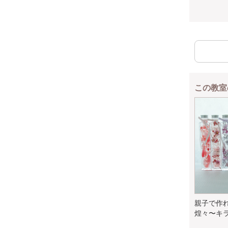
この教室
親子で作
煌々〜キラ