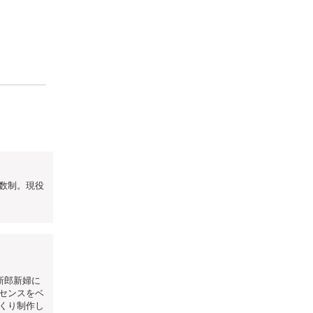
数制。現役
新郎新婦に
センスをベ
くり制作し