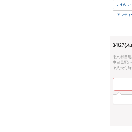
かわいい
アンティ
ハッピー
04/27(木)
東京都目黒区
中目黒駅か
予約受付締切：