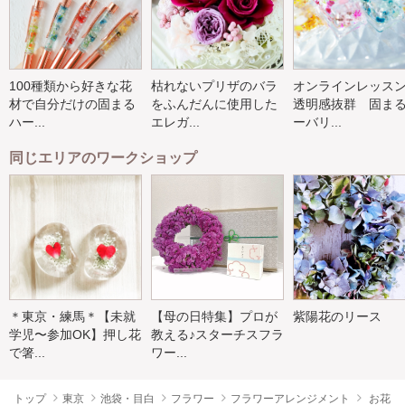
100種類から好きな花
枯れないプリザのバラ
オンラインレッス
材で自分だけの固まる
をふんだんに使用した
透明感抜群 固ま
ハー...
エレガ...
ーバリ...
同じエリアのワークショップ
＊東京・練馬＊【未就
【母の日特集】プロが
紫陽花のリース
学児〜参加OK】押し花
教える♪スターチスフラ
で箸...
ワー...
トップ
東京
池袋・目白
フラワー
フラワーアレンジメント
お花