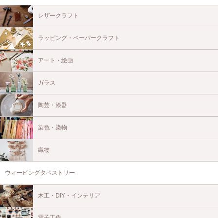
レザークラフト
ラッピング・ペーパークラフト
アート・絵画
ガラス
陶芸・漆器
染色・染物
織物
ウィービングタペストリー
木工・DIY・インテリア
電子工作