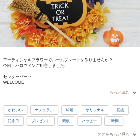
アーティシヤルフラワーでルームプレートを作りませんか？
今回、ハロウィンご用意しました。
センターパーツ
WELCOME
トイレマーク
もっと読む
Happy Birthday
ご用意します。
かわいい
ナチュラル
綺麗
オリジナル
初級
記念日
プレゼント
素敵
ハッピー
1時間
親子で参加
手ぶらOK
ハロウィン
30分
リース
タグをもっと見る