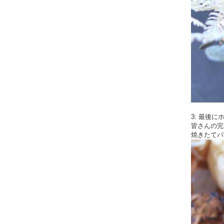
3: 最後
皆さんの完
焼きたてパ