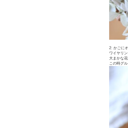
2: かご
ワイヤリン
大まかな花
この時グル