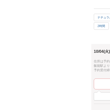
飾っていた
今回はパン
数種類のパ
ナチュラ
2時間
10/04(火)
住所は予約
飯能駅より
予約受付締切：