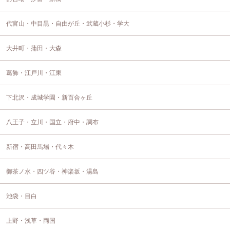
代官山・中目黒・自由が丘・武蔵小杉・学大
大井町・蒲田・大森
葛飾・江戸川・江東
下北沢・成城学園・新百合ヶ丘
八王子・立川・国立・府中・調布
新宿・高田馬場・代々木
御茶ノ水・四ツ谷・神楽坂・湯島
池袋・目白
上野・浅草・両国