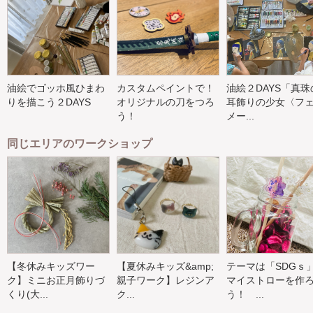
油絵でゴッホ風ひまわ
カスタムペイントで！
油絵２DAYS「真珠
りを描こう２DAYS
オリジナルの刀をつろ
耳飾りの少女〈フ
う！
メー...
同じエリアのワークショップ
【冬休みキッズワー
【夏休みキッズ&amp;
テーマは「SDG
ク】ミニお正月飾りづ
親子ワーク】レジンア
マイストローを作
くり(大...
ク...
う！ ...