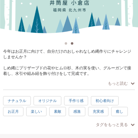
今年はお正月に向けて、自分だけのおしゃれなしめ縄作りにチャレンジ
しませんか？
しめ縄にプリザーブドの花やヒムロ杉、木の実を使い、グルーガンで接
着し、水引や組み紐を飾り付けをして完成です。
難しそうに見えるかもしれませんが、初めての方でも講師がサポートし
もっと読む
ますので、とても素敵な仕上がりに作れますよ。
作った作品は玄関などに飾って、晴れやかに新年を迎えましょう♪
ナチュラル
オリジナル
手作り感
初心者向け
お正月
楽しい
素敵
感激
充実感
癒し
ハッピー
1.5時間
冬
リース
親子で参加
タグをもっと見る
お手頃
ホワイト
手ぶらOK