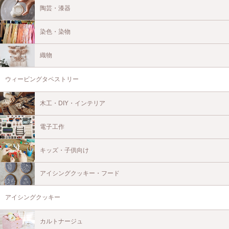
陶芸・漆器
染色・染物
織物
ウィービングタペストリー
木工・DIY・インテリア
電子工作
キッズ・子供向け
アイシングクッキー・フード
アイシングクッキー
カルトナージュ