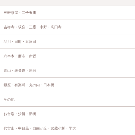
三軒茶屋・二子玉川
吉祥寺・荻窪・三鷹・中野・高円寺
品川・田町・五反田
六本木・麻布・赤坂
青山・表参道・原宿
銀座・有楽町・丸の内・日本橋
その他
お台場・汐留・新橋
代官山・中目黒・自由が丘・武蔵小杉・学大