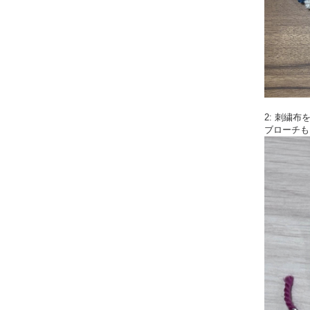
2: 刺繍
ブローチも