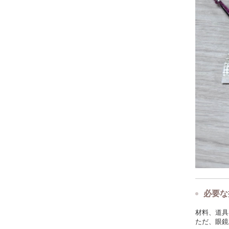
必要な
材料、道具
ただ、眼鏡