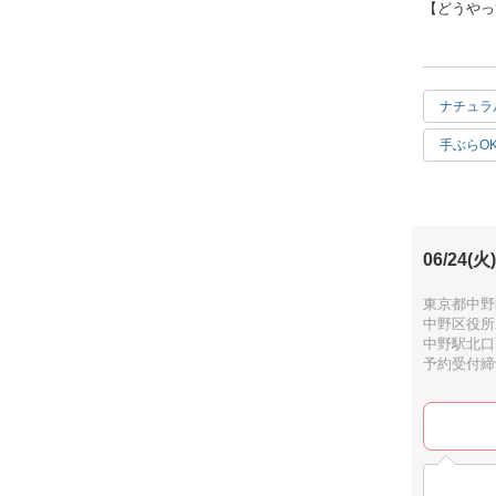
【どうやっ
ご用意した
スプス刺し
【作品の仕
ナチュラ
ブローチ：
手ぶらO
【ここがオ
アメリカオ
は全てこち
【どんな人
大人の方向
06/24(火)
ます。ゆっ
東京都中野
【ぜひ知っ
中野区役所
オックスフ
中野駅北口
糸でプスプ
予約受付締切：
できます。