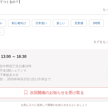
てつくるの？】
毛糸の中からお好きな色を２〜３色選んでいただき、布を張った刺繍枠にニ
も
ていきます。
様】
ル
初心者向け
日常使い
楽しい
充実感
1時間
直径約４㎝/コースター：直径約１２㎝
K
ススメ！】
ックスフォード社製のパンチニードルの使い心地をお試しいただけます。材
らで用意しますので、手ぶらでご参加いただけます。
タグをも
が対象？】
けのワークショップですが、保護者の方のサポートがあればお子様でもご参
 13:00 ～ 16:30
くり丁寧に進行していきますので初めての方でもお気軽に制作できます。
区中野四丁目11番19号
てほしい！】
庁舎1階シェアノマ
ォード社製のパンチニードルは使い易く、人間工学に基いた設計で作られて
下車徒歩６分
ス刺していくと無心になれます。ふわふわモコモコの可愛いモノづくりの楽
 2025年06月22日 (日) 23:00まで
次回開催のお知らせを受け取る
お気に入りに追加して開催のお知らせをもらいましょう