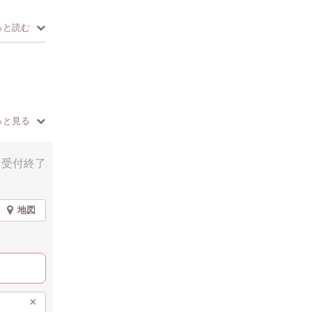
ードルでプ
っと読む
料、お道具
っと見る
加いただけ
受付終了
います。毛
地図
しさを体験
×