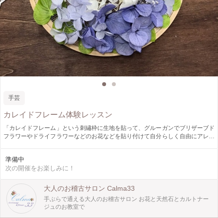
手芸
カレイドフレーム体験レッスン
「カレイドフレーム」という刺繡枠に生地を貼って、グルーガンでブリザーブド
フラワーやドライフラワーなどのお花などを貼り付けて自分らしく自由にアレン
ジして下さい。 カレイドフレームフラワーアレンジメントをお1つ作って頂きま
す。 【当日の流れ....】 カレイドフレームとは？ カレイドフレームの生地の貼り
準備中
方 グルーガンの使い方 花材の配置などを学びます。 【こんな方を対象としてい
次の開催をお楽しみに！
ます】 カレイドフレームを作ってみたい方 夏らしいハンドメイドをしたい方
大人のお稽古サロン Calma33
手ぶらで通える大人のお稽古サロン お花と天然石とカルトナー
ジュのお教室で