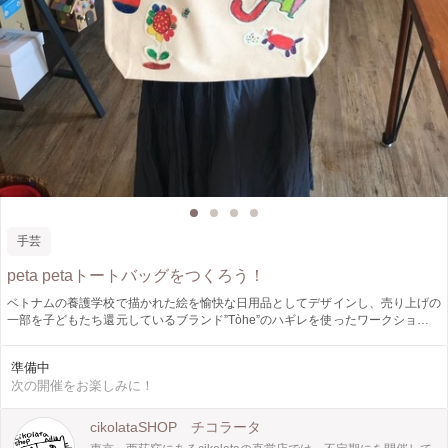
手芸
peta petaトートバッグをつくろう！
ベトナムの養護学校で描かれた絵を愉快な日用品としてデザインし、売り上げの
一部を子どもたち還元しているブランド”Tòhe”のハギレを使ったワークショップ
です。 Tòheのバッグやポーチをつくる過程で生まれたハギレをストックし、ト
ートバッグに自由にペタペタ貼って世界に一つのバッグをつくっていただきま
準備中
す。ハギレと言っても一つ一つが子どもたちのユニークな作品です。それぞれの
次の開催をお楽しみに！
子どもたちの世界を楽しみながら、みんなでペタペタしましょう。 開催日時 8月
24日(土曜) 13時～14時半 8月25日(日曜) 1回目 10時～11時半 2回目 13
時～14時半 参加人数 各回5名 (お子様にご同伴の大人の方もお気兼ねなくいら
cikolataSHOP チコラータ
してください) 参加料金 バッグ片面デコレーション 1500円+税 バッグ両面デコ