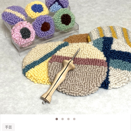
プルで簡単なステッチを使ったブローチ。 刺繍図案の写し方、刺繍枠の使
い方 糸始末など今更聞けない〝基本のキ〟を 一から学んでみたい方にオス
スメです。 （所要時間：約2時間） ５.こぎん刺しのキーホルダー（材料
費 950円）☆ シンプルでかっこいい！ こぎん刺しのキーホルダー。 男
性にも使っていただけるデザインですので プレゼントに是非♡ （所要時
間：約２時間） 6．刺繍のイニシャルポーチ（材料費 1,300円）☆ シンプル
ステッチで イニシャル刺繍のワッペンを作り、 ハンドタオルでキャラメル
ポーチに仕立てます。 刺繍とポーチの作り方２つが同時に 学べるお得なメ
ニューです♪ （所要時間：約２〜３時間）
手芸