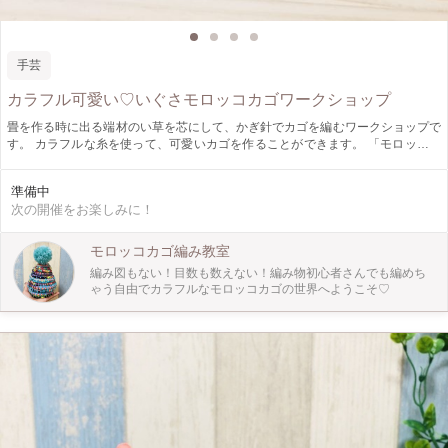
手芸
カラフル可愛い♡いぐさモロッコカゴワークショップ
畳を作る時に出る端材のい草を芯にして、かぎ針でカゴを編むワークショップで
す。 カラフルな糸を使って、可愛いカゴを作ることができます。 「モロッコカ
ゴワークショップ」の応用編です。編み物初心者の方は、先にモロッコカゴワー
クショップを受講されることをお勧めします。 １回のワークショップで早い方
準備中
は小さいカゴが完成しますが、通常１回で完成させるのは難しいので、教室に通
次の開催をお楽しみに！
っていただくか、材料を購入して自宅で仕上げていただきます。
モロッコカゴ編み教室
編み図もない！目数も数えない！編み物初心者さんでも編めち
ゃう自由でカラフルなモロッコカゴの世界へようこそ♡