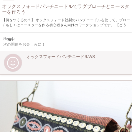
オックスフォードパンチニードルでラグブローチとコースタ
ーを作ろう！
【何をつくるの？】 オックスフォード社製のパンチニードルを使って、ブロー
チもしくはコースターを作る初心者さん向けのワークショップです。 【どうや
ってつくるの？】 ご用意した毛糸の中からお好きな色を２〜３色選んでいただ
き、布を張った刺繍枠にニードルでプスプス刺していきます。 【作品の仕様】
準備中
ブローチ：直径約４㎝/コースター：直径約１２㎝ 【ここがオススメ！】 アメリ
次の開催をお楽しみに！
カオックスフォード社製のパンチニードルの使い心地をお試しいただけます。材
料、お道具は全てこちらで用意しますので、手ぶらでご参加いただけます。
【どんな人が対象？】 大人の方向けのワークショップですが、保護者の方のサ
オックスフォードパンチニードルWS
ポートがあればお子様でもご参加いただけます。ゆっくり丁寧に進行していきま
すので初めての方でもお気軽に制作できます。 【ぜひ知ってほしい！】 オック
スフォード社製のパンチニードルは使い易く、人間工学に基いた設計で作られて
います。毛糸でプスプス刺していくと無心になれます。ふわふわモコモコの可愛
いモノづくりの楽しさを体験できます。