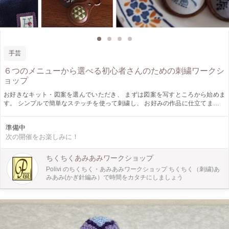
手芸
６つのメニューから選べる初心者さんのための刺繍ワークシ
ョップ
お好きなキット・図案を選んでいただき、 まずは図案を写すところから始めま
す。 シンプルで簡単なステッチを使って刺繍し、 お好みの作品に仕立てます。
図案の写し方、糸の通し方など 本には書いていないちょっとしたコツや、 今さ
ら聞けない基本の「き」など 初心者さんに安心してご参加いただける WSとなっ
準備中
ております。 ◆WSメニュー◆ （☆は難易度／画像左上から時計回り） 1.刺繍
次の開催をお楽しみに！
のエコバッグ（材料費 1,500円）☆ 既製のエコバッグにワンポイント刺繍を
します。 エコバッグを使わないときは 折りたたんで収納できるよう、とて
も便利な ニットポーチ（完成品・別売り）も有ります。 （所要時間：約
ちくちくあみあみワークショップ
2〜３時間） 2.刺繍のヘアゴム（材料費 1,000円）☆⭐︎ 大人気のハンガリー刺
Polivi のちくちく・あみあみワークショップ ちくちく（刺繍)あ
繍やお花柄を ８番刺繍糸で刺して、ヘアゴムに仕立てます。 刺繍図案も色
みあみ(かぎ針編み）で時間をカタチにしましょう
もお好きなものを 選んで作れます。 金具類をほとんど使用しないため、
お子様にも安心してお使いいただけます。 （所要時間：約2〜3時間） 3.ハン
ガリー刺繍のキーホルダー(材料費 950円） ☆⭐︎ ハンガリー刺繍の図案を
８番刺繍糸で刺して、キーホルダーに仕立てます。 （好きな色と図案を選ん
で刺していただきます） （所要時間：約２時間） ４．シンプルステッチのブロ
ーチ（材料費 950円） ☆ 刺繍は初めて！という方にも最も安心な シン