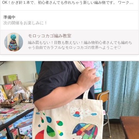
OK！かぎ針１本で、初心者さんでも作れちゃう新しい編み物です。 ワークショ
ップでは、２時間ほどで手のひらサイズのカゴを編みます。 一度編み方を覚え
ると、ポーチやバッグやボトルケースなどアレンジは自由自在♪ リピーターの方
準備中
（過去にワークショップやキットでモロッコカゴを編んだことがある方）は応用
次の開催をお楽しみに！
編としてポーチのレクチャーもできます。ご予約の際にポーチ希望とお知らせく
ださい。
モロッコカゴ編み教室
編み図もない！目数も数えない！編み物初心者さんでも編めち
ゃう自由でカラフルなモロッコカゴの世界へようこそ♡