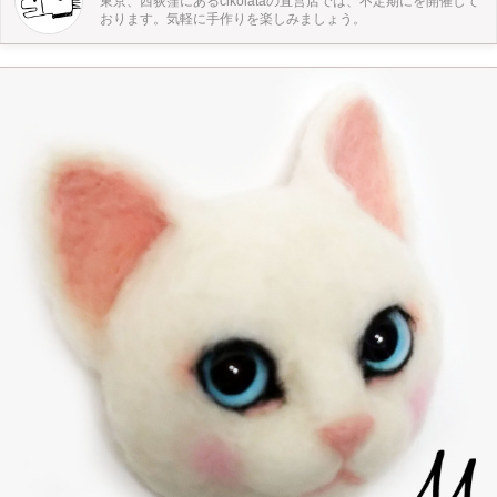
東京、西荻窪にあるcikolataの直営店では、不定期にを開催して
レーション 2000円+税 オプション アクリル絵の具ペイント 片面 500円
おります。気軽に手作りを楽しみましょう。
+税 cikolataからサービスで、布用クレヨンを提供するのでご自由にお使いくだ
さい。 概要 ・生成りのトートバッグを使用 大きさ 縦360mm 横360mm マ
チ100mm ・写真は床で作業していますが、実際はテーブルを使います。 ワーク
ショップ講師 toheの日本代理店 代表の山岸さん