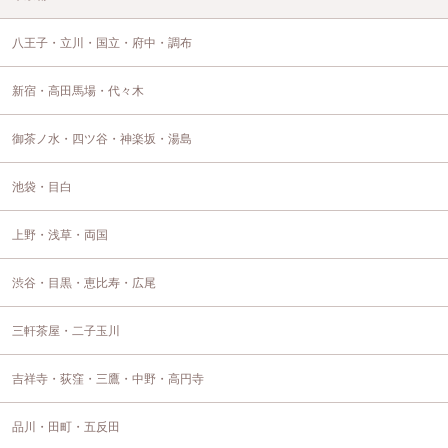
八王子・立川・国立・府中・調布
新宿・高田馬場・代々木
御茶ノ水・四ツ谷・神楽坂・湯島
池袋・目白
上野・浅草・両国
渋谷・目黒・恵比寿・広尾
三軒茶屋・二子玉川
吉祥寺・荻窪・三鷹・中野・高円寺
品川・田町・五反田