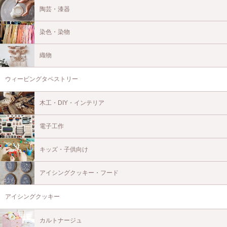
陶芸・漆器
染色・染物
織物
ウィービングタペストリー
木工・DIY・インテリア
電子工作
キッズ・子供向け
アイシングクッキー・フード
アイシングクッキー
カルトナージュ