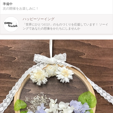
素材の組み合わせで唯一無二の作品を仕上げます♥ 小さめサイズですが、ぷっく
準備中
りとしたマチがあるので、意外に収納力があります。 〈出来上がりサイズ〉 約
次の開催をお楽しみに！
縦14cm x 横19cm x マチ11.5cm 〈おすすめポイント〉 その① 畳のヘリは裁断済
みなので、すぐに縫い始められます。 その② 畳のヘリはとても軽くて扱いやす
く、張りがあるので作り映えします。 〈こんな方を対象としています〉 洋裁初
ハッピーソーイング
心者の方歓迎！ ミシンで何か縫ったことがあるのが望ましいですが、直線縫い
「世界にひとつだけ」のものづくりを応援しています！ ソーイ
が多いので、ご心配なく！ 畳のヘリを使ったことはあるけど、インド刺繍リボ
ングであなたの想像をかたちにしませんか
ンとの少しめずらしい組み合わせのおしゃれなバッグを作ってみたい方！