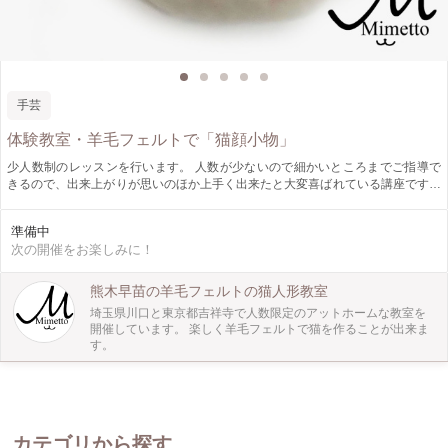
手芸
体験教室・羊毛フェルトで「猫顔小物」
少人数制のレッスンを行います。 人数が少ないので細かいところまでご指導で
きるので、出来上がりが思いのほか上手く出来たと大変喜ばれている講座です。
猫好きさんが集まってのレッスンなので話も猫談義で楽しい時間が過ごせます。
猫好きさんたちは皆さんやさしい方ばかりで、和やかでアットホームな教室とな
準備中
ってます。 お気軽に羊毛フェルトを体験していただけると嬉しいです。
次の開催をお楽しみに！
熊木早苗の羊毛フェルトの猫人形教室
埼玉県川口と東京都吉祥寺で人数限定のアットホームな教室を
開催しています。 楽しく羊毛フェルトで猫を作ることが出来ま
す。
カテゴリから探す