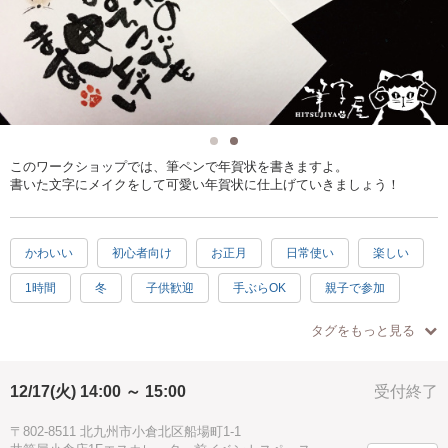
このワークショップでは、筆ペンで年賀状を書きますよ。
書いた文字にメイクをして可愛い年賀状に仕上げていきましょう！
かわいい
初心者向け
お正月
日常使い
楽しい
1時間
冬
子供歓迎
手ぶらOK
親子で参加
シニア歓迎
タグをもっと見る
12/17(火) 14:00 ～ 15:00
受付終了
〒802-8511 北九州市小倉北区船場町1-1