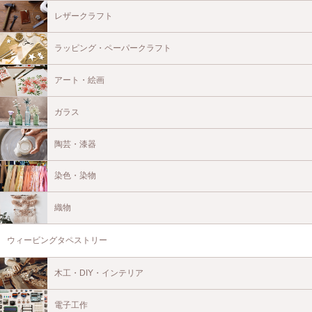
レザークラフト
ラッピング・ペーパークラフト
アート・絵画
ガラス
陶芸・漆器
染色・染物
織物
ウィービングタペストリー
木工・DIY・インテリア
電子工作