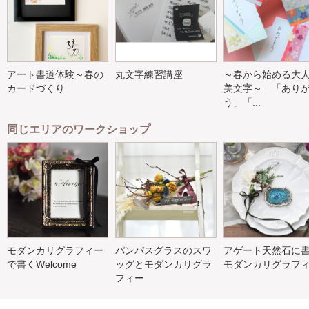
アート書道体験～春の
丸文字練習講座
～春から始める大
カードづくり
美文字～ 「あり
う」「...
同じエリアのワークショップ
モダンカリグラフィー
パンパスグラスのスワ
アゲート天然石に
で書くWelcome
ッグとモダンカリグラ
モダンカリグラフ
フィー