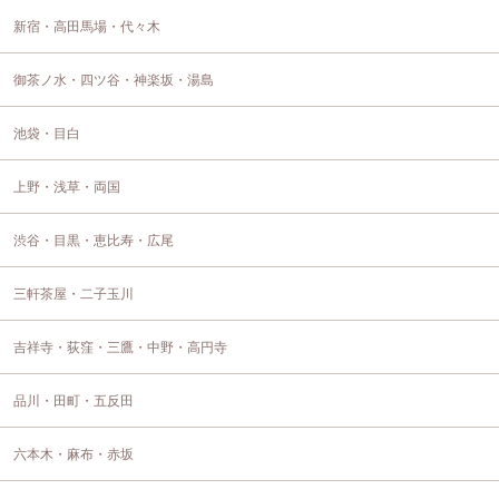
新宿・高田馬場・代々木
御茶ノ水・四ツ谷・神楽坂・湯島
池袋・目白
上野・浅草・両国
渋谷・目黒・恵比寿・広尾
三軒茶屋・二子玉川
吉祥寺・荻窪・三鷹・中野・高円寺
品川・田町・五反田
六本木・麻布・赤坂