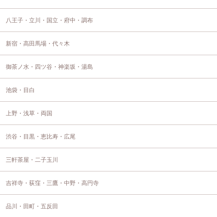
八王子・立川・国立・府中・調布
新宿・高田馬場・代々木
御茶ノ水・四ツ谷・神楽坂・湯島
池袋・目白
上野・浅草・両国
渋谷・目黒・恵比寿・広尾
三軒茶屋・二子玉川
吉祥寺・荻窪・三鷹・中野・高円寺
品川・田町・五反田