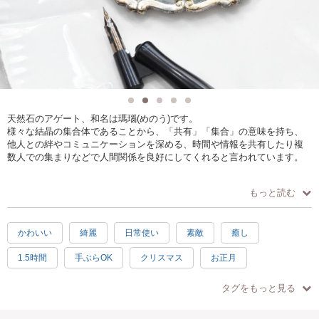
天然石のアゲート、和名は瑪瑙(めのう)です。
様々な結晶の集合体であることから、「共有」「集合」の意味を持ち、
他人との絆やコミュニケーションを深める、時間や情報を共有したり複
数人での集まりなどで人間関係を良好にしてくれると言われています。
今回はモダンカリグラフィーでアゲートにお名前を書いて見ましょう(1
もっと読む
枚)
クリスマスに、新年に、おもてなしのプレートに目を引くデコレーショ
ンです。
かわいい
綺麗
日常使い
素敵
癒し
アクセサリートレイなどにもオシャレで可愛い。
1.5時間
手ぶらOK
クリスマス
お正月
天然石のため、色・柄に個体差があります。先着順にお選び頂きます。
スタイリング、撮影のコツもアドバイス致します。
タグをもっと見る