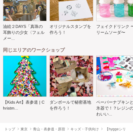
油絵２DAYS「真珠の
オリジナルスタンプを
フェイクドリンク 
耳飾りの少女〈フェル
作ろう！
リームソーダ〜
メー...
同じエリアのワークショップ
【Kids Art】表参道 | C
ダンボールで秘密基地
ペーパーナプキン
hristm...
を作ろう！
氷器で！？レジン
わいい...
トップ
東京
青山・表参道・原宿
キッズ・子供向け
【hyggeシリ