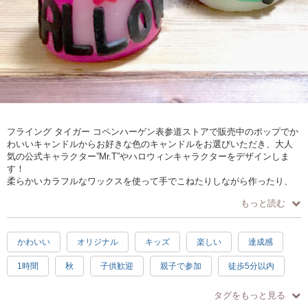
フライング タイガー コペンハーゲン表参道ストアで販売中のポップでか
わいいキャンドルからお好きな色のキャンドルをお選びいただき、大人
気の公式キャラクター”Mr.T”やハロウィンキャラクターをデザインしま
す！
柔らかいカラフルなワックスを使って手でこねたりしながら作ったり、
ハロウィンに因んだクッキー型を使って型取りをしたものをキャンドル
もっと読む
に自由に貼付デザインをしてゆきます。（ハロウィン以外の型もご用意
があります）
かわいい
オリジナル
キッズ
楽しい
達成感
簡単なものから難易度の高いものまで、制作される方の年齢や好みによ
って調整が出来ますので小さなお子様でも安心して参加ができ、オリジ
1時間
秋
子供歓迎
親子で参加
徒歩5分以内
ナルのキャンドルが出来上がります。
手ぶらOK
ハロウィン
タグをもっと見る