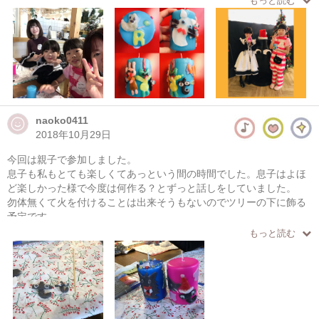
もっと読む
泣いてしまいましたが、臨機応変にスタッフさん達の対応に感謝致
します。
泣くのも、いい思い出だと思ってます。
今回のロウソクのプレートをかたぬきしたり、こねこねしたりは大
好きなので、楽しかったです。色も豊富で楽しめました。
naoko0411
素敵なイベントをありがとうございました。
2018年10月29日
またの機会に参加したいと思います。
今回は親子で参加しました。
息子も私もとても楽しくてあっという間の時間でした。息子はよほ
価値ある一日中でした。
ど楽しかった様で今度は何作る？とずっと話しをしていました。
勿体無くて火を付けることは出来そうもないのでツリーの下に飾る
予定です。
スタッフの方のアシストにもとても助けられました。また是非参加
もっと読む
したいです。