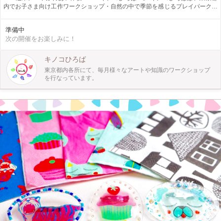
内でお子さま向け工作ワークショップ・自然の中で季節を感じるプレイパークを
月に１回開催しています。 親子で、お友達と、小学生以上のお子さまならもち
ろん一人でも！ 自然やアートと触れ合えるキノコひろばにぜひ遊びにきてくだ
準備中
さいね！ 『ダンボールで秘密基地を作ろう！』 今年もやります☆大人気企画
次の開催をお楽しみに！
「ダンボール秘密基地」！ ダンボールを使って好きなものをつくろう♪ 家や車、
船なんかもおもしろいかも？ お家ではつくれない大きなものに挑戦するのもい
いかもね！？
キノコひろば
東京都内各所にて、毎月様々なアートや知識のワークショップ
を行なっています。