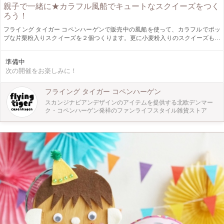
親子で一緒に★カラフル風船でキュートなスクイーズをつく
ろう！
フライング タイガー コペンハーゲンで販売中の風船を使って、カラフルでポッ
プな片栗粉入りスクイーズを２個つくります。更に小麦粉入りのスクイーズも１
個プレゼント！ ※※※ 小麦粉アレルギーの方へ ※※※ ワークショップ中は小麦
粉を使用しませんが、アレルギーの方にはプレゼント分の小麦粉入りスクイーズ
準備中
はお渡しいたしません。予約の際に【備考欄】にアレルギーがある旨を必ず記載
次の開催をお楽しみに！
してください。 好きな色の風船を選んだら、親子で一緒に膨らませて片栗粉を
入れて、不思議な触感のスクイーズをつくっていきます。目玉や髪の毛をデコレ
ーションしたら、ポップで可愛いスクイーズたちの完成！ このワークショップ
フライング タイガー コペンハーゲン
では片栗粉のスクイーズを２つ作りますが、小麦粉を入れたスクイーズも１つプ
スカンジナビアンデザインのアイテムを提供する北欧デンマー
レゼント。中に入れる粉が違うと触感が変わります♪ 楽しく作ることができた
ク・コペンハーゲン発祥のファンライフスタイル雑貨ストア
ら、来月7/28にやってくる「親子の日」に向けて、おうちで他のスクイーズも作
って、ファミリーをつくってみてください♪