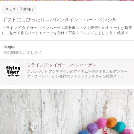
キッズ・子供向け
ギフトにもぴったり♡バレンタイン・ハートペンシル
フライング タイガー コペンハーゲン表参道ストアで販売中のキュートな鉛筆
に、粘土で作るハートモチーフを付けて可愛くアレンジしましょう！ 絵具で粘
土に好きな色をつけて、こねこねしたらハートの形にくりぬいて、カラフルなビ
ーズで自由に飾りつけしていきます。 バレンタインのギフトにもぴったり、楽
準備中
しい気分になる鉛筆です。 簡単なものから難易度の高いものまで、制作される
次の開催をお楽しみに！
方の年齢や好みによって調整が出来ますので小さなお子様でも安心して参加がで
きます。
フライング タイガー コペンハーゲン
スカンジナビアンデザインのアイテムを提供する北欧デンマー
ク・コペンハーゲン発祥のファンライフスタイル雑貨ストア