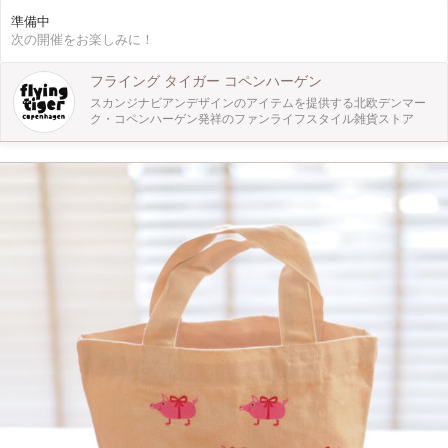
ッセを付けたら北欧らしいクリスマスリースの出来上がりです。小さなお子様で
準備中
も安心して参加ができ、オリジナルのミニリースが出来上がります。
次の開催をお楽しみに！
フライング タイガー コペンハーゲン
スカンジナビアンデザインのアイテムを提供する北欧デンマー
ク・コペンハーゲン発祥のファンライフスタイル雑貨ストア