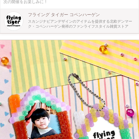
次の開催をお楽しみに！
族写真などを貼り付けて、思い出をかわいく詰め込むことができます。 楽しく
作ることができたら、来月7/28にやってくる「親子の日」に向けて、おうちでパ
パやママのフェイス缶も作ってみてください。 令和元年の家族の思い出を残せ
フライング タイガー コペンハーゲン
る、素敵なファミリーフェイス缶になりますよ♪
スカンジナビアンデザインのアイテムを提供する北欧デンマー
ク・コペンハーゲン発祥のファンライフスタイル雑貨ストア