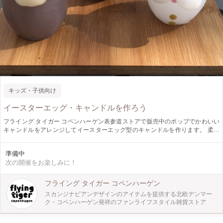
キッズ・子供向け
イースターエッグ・キャンドルを作ろう
フライング タイガー コペンハーゲン表参道ストアで販売中のポップでかわいい
キャンドルをアレンジしてイースターエッグ型のキャンドルを作ります。 柔ら
かいカラフルなワックスを使って手でこねたりしながら作ったり、クッキー型を
使って型取りをしたものをキャンドルに自由に貼付デザインをしてゆきます。
準備中
簡単なものから難易度の高いものまで、制作される方の年齢や好みによって調整
次の開催をお楽しみに！
が出来ますので小さなお子様でも安心して参加ができ、オリジナルのキャンドル
が出来上がります。 ※対象年齢は3歳から6歳までです。
フライング タイガー コペンハーゲン
スカンジナビアンデザインのアイテムを提供する北欧デンマー
ク・コペンハーゲン発祥のファンライフスタイル雑貨ストア