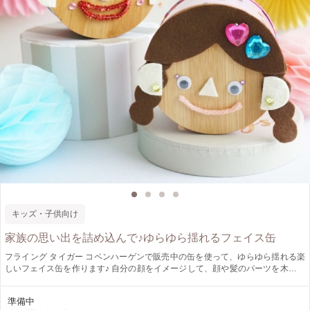
キッズ・子供向け
家族の思い出を詰め込んで♪ゆらゆら揺れるフェイス缶
フライング タイガー コペンハーゲンで販売中の缶を使って、ゆらゆら揺れる楽
しいフェイス缶を作ります♪ 自分の顔をイメージして、顔や髪のパーツを木製の
フタにデザインしていきます。 私の髪型はどんなのかな？僕の目の位置はどの
あたりかな？口はどんな形にしよう？ 思い思いに選びながら、自分だけの個性
準備中
あるフェイス缶が出来上がります。 缶の底面には、自分の名前を書いたり、家