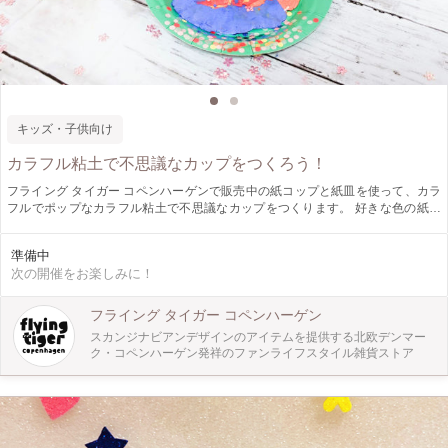
キッズ・子供向け
カラフル粘土で不思議なカップをつくろう！
フライング タイガー コペンハーゲンで販売中の紙コップと紙皿を使って、カラ
フルでポップなカラフル粘土で不思議なカップをつくります。 好きな色の紙コ
ップと紙皿を選んだら、親子で一緒にカラフル粘土をデコレーションして、不思
議なカップをつくっていきます！ 楽しくつくることができたら、お家に飾って
準備中
お友達をビックリさせちゃおう♪
次の開催をお楽しみに！
フライング タイガー コペンハーゲン
スカンジナビアンデザインのアイテムを提供する北欧デンマー
ク・コペンハーゲン発祥のファンライフスタイル雑貨ストア