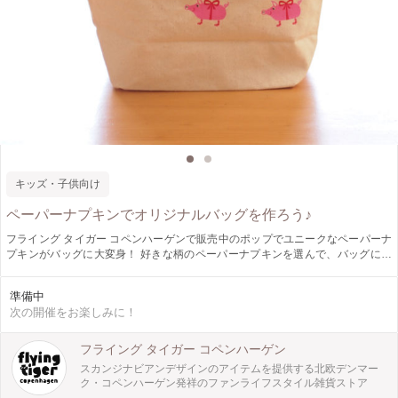
キッズ・子供向け
ペーパーナプキンでオリジナルバッグを作ろう♪
フライング タイガー コペンハーゲンで販売中のポップでユニークなペーパーナ
プキンがバッグに大変身！ 好きな柄のペーパーナプキンを選んで、バッグに自
由に飾ったらデコパージュ液でぺたぺたくっつけてオリジナルバッグに仕上げま
す。 簡単なものから難易度の高いものまで、制作される方の年齢や好みによっ
準備中
て調整が出来ますので小さなお子様でも安心して参加できます。お子様と親御様
次の開催をお楽しみに！
のコミュニケーションもたっぷりとれる充実のワークショップです♪
フライング タイガー コペンハーゲン
スカンジナビアンデザインのアイテムを提供する北欧デンマー
ク・コペンハーゲン発祥のファンライフスタイル雑貨ストア