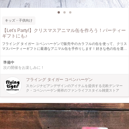
キッズ・子供向け
【Let's Party!】クリスマスアニマル缶を作ろう！パーティー
ギフトにも♪
フライング タイガー コペンハーゲンで販売中のカラフルの缶を使って、クリス
マスパーティーギフトに最適なアニマル缶を手作りします！好きな色の缶を選ん
だら、可愛いデコレーションパーツを使ってトナカイやクリスマスツリーを描き
ましょう！大人気の公式キャラクター”Mr.T”のステッカーも貼ってポップな缶を
準備中
完成させます。 缶にお菓子を詰めこんだらお土産用の素敵なギフト缶として大
次の開催をお楽しみに！
活躍です。 簡単なものから難易度の高いものまで、制作される方の年齢や好み
によって調整が出来ますので小さなお子様でも安心して参加ができ、オリジナル
のギフト缶が出来上がります。お子様と親御様のコミュニケーションもたっぷり
フライング タイガー コペンハーゲン
とれる充実のワークショップです。
スカンジナビアンデザインのアイテムを提供する北欧デンマー
ク・コペンハーゲン発祥のファンライフスタイル雑貨ストア