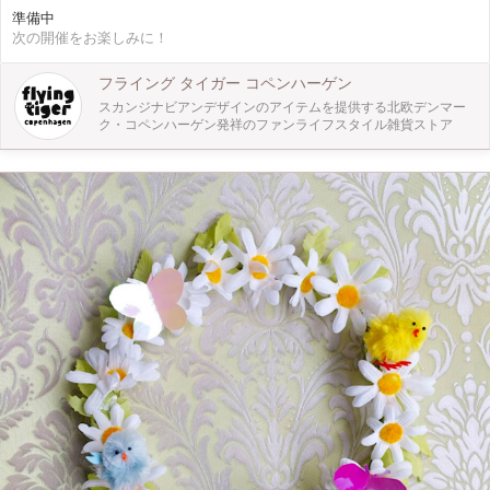
べます。 好きな色のキャンドルを選んで、お母さんの名前を書いた紙、ビーズ
準備中
やデコパージュを配置して、世界に一つのアロマサシェを作ります。 アロマサ
次の開催をお楽しみに！
シェは、火を灯さずに、壁にかけて香りを楽しむキャンドルです。 お母さんに
とっても、お子様が一生懸命つくる姿を見守ることができて、心を込めて作られ
たオリジナルのアロマサシェをプレゼントしてもらえる、嬉しいワークショップ
フライング タイガー コペンハーゲン
です♪
スカンジナビアンデザインのアイテムを提供する北欧デンマー
ク・コペンハーゲン発祥のファンライフスタイル雑貨ストア