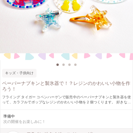
キッズ・子供向け
ペーパーナプキンと製氷器で！？レジンのかわいい小物を作
ろう！
フライング タイガー コペンハーゲンで販売中のペーパーナプキンと製氷器を使
って、カラフルでポップなレジンのかわいい小物を２個つくります。 好きな柄
のペーパーナプキンを選んだら、まずはバッジをつくっていきます。かわいくデ
コレーションしたら、固めている間に、製氷器を使って星型のパーツをつくって
準備中
いきます。それぞれ金具を付けたら完成！ 星型のパーツはヘアピンかマグネッ
次の開催をお楽しみに！
トを選んでつくれます♪ 楽しく作ることができたら、付けてみんなに自慢しちゃ
おう♪ 11月はクリスマス柄のペーパーナプキンもご用意します！おたのしみに！