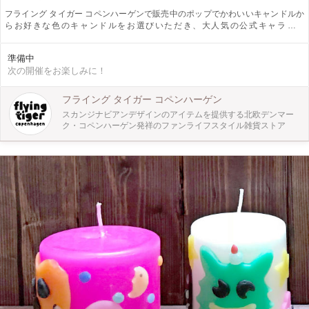
フライング タイガー コペンハーゲンで販売中のポップでかわいいキャンドルか
らお好きな色のキャンドルをお選びいただき、大人気の公式キャラクタ
ー”Mr.T”を手作りします！ 細長いカラフルキャンドルをけずって型にいれていき
溶かして完成させます。 簡単なものから難易度の高いものまで、制作される方
準備中
の年齢や好みによって調整が出来ますので小さなお子様でも安心して参加がで
次の開催をお楽しみに！
き、オリジナルのキャンドルが出来上がります。
フライング タイガー コペンハーゲン
スカンジナビアンデザインのアイテムを提供する北欧デンマー
ク・コペンハーゲン発祥のファンライフスタイル雑貨ストア