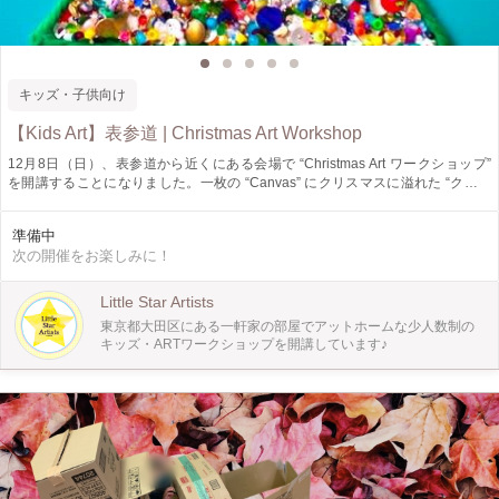
キッズ・子供向け
【Kids Art】表参道 | Christmas Art Workshop
12月8日（日）、表参道から近くにある会場で “Christmas Art ワークショップ”
を開講することになりました。一枚の “Canvas” にクリスマスに溢れた “クリス
マスART” を制作します。お子様が安心して楽しく制作できるようなART環境を
ご用意しておりますので、温かくサポートができればと思います。もし、お子様
準備中
が少しでも絵の具や物作り、キラキラ／カワイイ物がお好きならぜひこの機会に
次の開催をお楽しみに！
ご参加をお待ちしております。 普段はお教室から遠方にお住まいで、通常クラ
スにお越しになれない方など、より多くの方々にご参加いただく事で「日常に
ARTに触れたり、Creative になって、絵の具や心躍るような素材でART制作する
Little Star Artists
時間が心を豊かにする」ことを体験してもらえたら嬉しいです。
東京都大田区にある一軒家の部屋でアットホームな少人数制の
========================================================= ♡ク
キッズ・ARTワークショップを開講しています♪
リスマスART 〜素敵なクリスマスの世界〜♡ クリスマスを象徴する4つのARTを
1枚の canvas にすべて制作します。 ①夢溢れる可愛いクリスマス・ハウス ②ク
リスマス・キラキラビーズツリー ③クリスマス・キャンディ・ケーン ④クリス
マス・カラフル・オーナメント ★1枚の canvas に4つのARTをコラージュしなが
ら制作します。 絵の具やビーズ、フェルトやリボンなど様々な素材を使用
し、 キラキラ・カラフルな "Christmas ART" を一緒に制作しましょう♪ ★絵の
具だけでなく、様々な素材や工程を用意しているため作業を進めれば進めるほ
ど、 ご自身のアイディアやセンスが掻き立てられ、どんどん作品