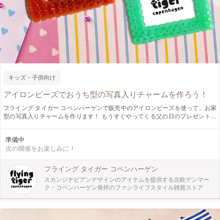
キッズ・子供向け
アイロンビーズでおうち型の写真入りチャームを作ろう！
フライング タイガー コペンハーゲンで販売中のアイロンビーズを使って、お家
型の写真入りチャームを作ります！ もうすぐやってくる父の日のプレゼントに
もぴったり。 大好きなお父さんを想って、子供たちが自分でプレゼントを準備
する楽しさを学べます。 家族の写真を入れたチャームをプレゼントすれば、忙
準備中
しいお仕事の合間にも家族のことを考えてホッと出来るひと時を過ごしてもらえ
次の開催をお楽しみに！
そうです♪ ※ 窓の部分に入れたい写真をご持参ください。
フライング タイガー コペンハーゲン
スカンジナビアンデザインのアイテムを提供する北欧デンマー
ク・コペンハーゲン発祥のファンライフスタイル雑貨ストア