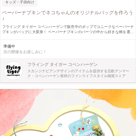
キッズ・子供向け
ペーパーナプキンでネコちゃんのオリジナルバッグを作ろう
♪
フライング タイガー コペンハーゲンで販売中のポップでユニークなペーパーナ
プキンがバッグに大変身！ ペーパーナプキンのパーツの中から好きな柄を選ん
で、ネコちゃんの周りに自由に飾ったら、デコパージュ液でぺたぺたくっつけて
オリジナルバッグに仕上げます。 簡単なものから難易度の高いものまで、制作
準備中
される方の年齢や好みによって調整が出来ますので小さなお子様でも安心して参
次の開催をお楽しみに！
加できます。お子様と親御様のコミュニケーションもたっぷりとれる充実のワー
クショップです♪
フライング タイガー コペンハーゲン
スカンジナビアンデザインのアイテムを提供する北欧デンマー
ク・コペンハーゲン発祥のファンライフスタイル雑貨ストア