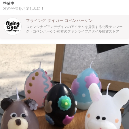
準備中
さなお子様でも安心して参加ができ、オリジナルのミニリースが出来上がりま
次の開催をお楽しみに！
す。
フライング タイガー コペンハーゲン
スカンジナビアンデザインのアイテムを提供する北欧デンマー
ク・コペンハーゲン発祥のファンライフスタイル雑貨ストア