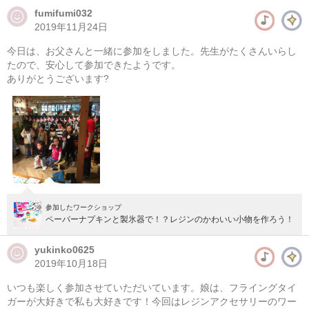
fumifumi032
2019年11月24日
今日は、お父さんと一緒に参加をしました。先生がたくさんいらし
たので、安心して参加できたようです。
ありがとうございます?
参加したワークショップ
ペーパーナプキンと製氷器で！？レジンのかわいい小物を作ろう！
yukinko0625
2019年10月18日
いつも楽しく参加させていただいています。娘は、フライングタイ
【hyggeシリーズ】ハロウィンキャンドルを作ろう！キッズ
ガーが大好きで私も大好きです！今回はレジンアクセサリーのワー
ワークショップ