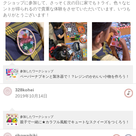
クショップに参加して、さっそく次の日に家でもトライ。色々なヒ
ントが得られるので貴重な体験をさせていただいています。いつも
準備中
ありがとうございます！
次の開催をお楽しみに！
参加したワークショップ
ペーパーナプキンと製氷器で！？レジンのかわいい小物を作ろう！
328kohei
2019年10月14日
参加したワークショップ
親子で一緒に★カラフル風船でキュートなスクイーズをつくろう！
rikowaikiki