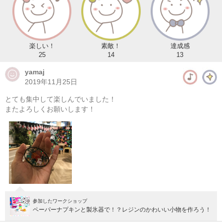
楽しい！
素敵！
達成感
25
14
13
yamaj
2019年11月25日
とても集中して楽しんでいました！
またよろしくお願いします！
【hyggeシリーズ】キャラクターキャンドルを作ろう！キッ
ズワークショップ
準備中
次の開催をお楽しみに！
参加したワークショップ
ペーパーナプキンと製氷器で！？レジンのかわいい小物を作ろう！