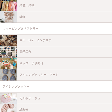
染色・染物
織物
ウィービングタペストリー
木工・DIY・インテリア
電子工作
キッズ・子供向け
アイシングクッキー・フード
アイシングクッキー
カルトナージュ
編み物