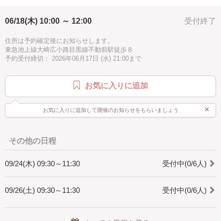
2時間
夏
お手頃
徒歩10分以内
汚れない
溶剤の塗り方、ペーパーの貼り方、しわにならない為にはどうすればい
いか？
06/18(木) 10:00 ～ 12:00
受付終了
スワロの貼り方、タッセルの貼り方を学びます
住所は予約確定後にお知らせします。
東急池上線大崎広小路目黒線不動前駅徒歩８
予約受付締切： 2026年06月17日 (水) 21:00まで
お気に入りに追加
×
お気に入りに追加して開催のお知らせをもらいましょう
その他の日程
09/24(木) 09:30～11:30
受付中(0/6人)
09/26(土) 09:30～11:30
受付中(0/6人)