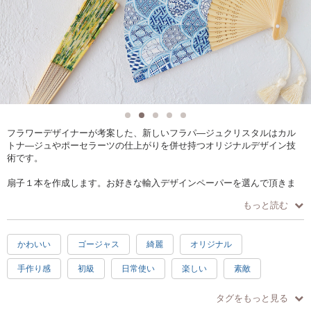
フラワーデザイナーが考案した、新しいフラパ―ジュクリスタルはカル
トナ―ジュやポーセラーツの仕上がりを併せ持つオリジナルデザイン技
術です。
扇子１本を作成します。お好きな輸入デザインペーパーを選んで頂きま
す。そこからデザインが決まりますので皆様楽しそうに、悩みながら選
もっと読む
んでいきます。
１枚貼りとカット貼りと２種類の方法があります。それを選んで頂きま
す
かわいい
ゴージャス
綺麗
オリジナル
仕上がりが全然違っていきます。
決っして同じ物はできないです。
手作り感
初級
日常使い
楽しい
素敵
最後にタッセルと✨スワロフスキーを貼りおしゃれに仕上げます。仰ぐた
びにキラキラします。
感激
充実感
達成感
癒し
ハッピー
タグをもっと見る
ペーパーの選び方、デザインの仕方