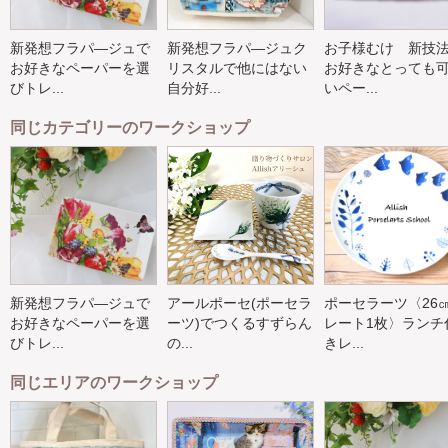
新発想フラパ―ジュで
新発想フラパ―ジュク
お子様むけ 新技
お好きなペーパーを選
リスタルで他にはない
お好きなとっても
びトレ...
自分好...
いペー...
同じカテゴリーのワークショップ
新発想フラパ―ジュで
アールポーセ(ポーセラ
ポーセラーツ〈26
お好きなペーパーを選
ーツ)でつくるすずらん
レート1枚〉ランチ
びトレ...
の...
きレ...
同じエリアのワークショップ