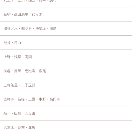
八王子・立川・国立・府中・調布
新宿・高田馬場・代々木
御茶ノ水・四ツ谷・神楽坂・湯島
池袋・目白
上野・浅草・両国
渋谷・目黒・恵比寿・広尾
三軒茶屋・二子玉川
吉祥寺・荻窪・三鷹・中野・高円寺
品川・田町・五反田
六本木・麻布・赤坂