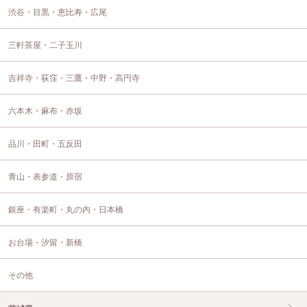
渋谷・目黒・恵比寿・広尾
三軒茶屋・二子玉川
吉祥寺・荻窪・三鷹・中野・高円寺
六本木・麻布・赤坂
品川・田町・五反田
青山・表参道・原宿
銀座・有楽町・丸の内・日本橋
お台場・汐留・新橋
その他