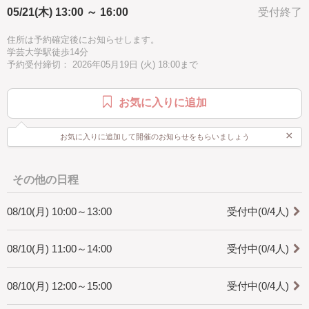
05/21(木) 13:00 ～ 16:00
受付終了
ブルー
グレー
中級
[どんな人が対象?]
・初心者の方でも大丈夫です。
住所は予約確定後にお知らせします。
学芸大学駅徒歩14分
[所要時間]
予約受付締切： 2026年05月19日 (火) 18:00まで
・2.5時間にしていますが、個人差がありますので2.5時間以上かかること
があります。
時間に余裕をもってお越しください。
お気に入りに追加
[是非知ってほしい]
・マクラメ編みは手で紐を結びデザインを作り出すことの出来る技法で
×
お気に入りに追加して開催のお知らせをもらいましょう
す。
インテリア、アクセサリーと幅広く作れます。
一つ作ると次に何を作ろうかなと楽しくなります。
是非体験してみてください。
その他の日程
08/10(月) 10:00～13:00
受付中(0/4人)
08/10(月) 11:00～14:00
受付中(0/4人)
08/10(月) 12:00～15:00
受付中(0/4人)