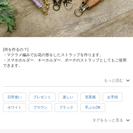
[何を作るの？]
・マクラメ編みでお花の形をしたストラップを作ります。
・スマホホルダー、キーホルダー、ポーチのストラップとしてもご使用
できます。
[どうやって作るの？]
もっと読む
・手で紐を結びデザインを作ります。
・平結び、輪結び、タッチング結び、まとめ結びが学べます。
日常使い
プレゼント
楽しい
充実感
お手頃
[作品仕様]
・約 L.30センチ W.3センチ
ホワイト
ブラウン
ブラック
手ぶらOK
[オススメポイント]
かわいい
母の日
素敵
初級
ピンク
・ロープの色が選べます。（時期により色は異なります）
タグをもっと見る
・ナスカン（金具）は時期により種類が異なります。
グリーン
水色
2.5時間
イェロー
パープル
・少人数制でゆっくり教えられます。