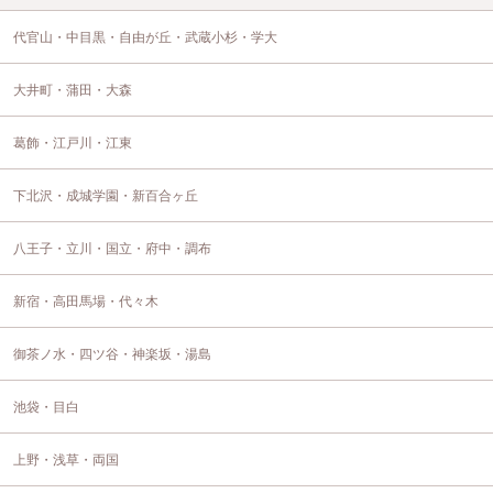
代官山・中目黒・自由が丘・武蔵小杉・学大
大井町・蒲田・大森
葛飾・江戸川・江東
下北沢・成城学園・新百合ヶ丘
八王子・立川・国立・府中・調布
新宿・高田馬場・代々木
御茶ノ水・四ツ谷・神楽坂・湯島
池袋・目白
上野・浅草・両国