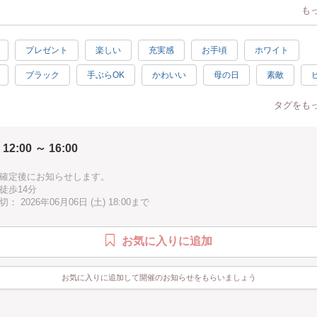
て作るの？]
も
結びデザインを作ります。
グ結び、輪結び、ねじり結び、平結び、まとめ結びが学べます。
プレゼント
楽しい
充実感
お手頃
ホワイト
300mm(体型に合わせてサイズは変更出来ます）
ブラック
手ぶらOK
かわいい
母の日
素敵
ポイント]
水色
中級
達成感
イェロー
パープル
ブルー
色、金具の色が選べます。
タグをも
り、紐の色は異なりますので、画像の紐の色が無い場合もございます）
でゆっくり教えられます。
 12:00 ～ 16:00
対象?]
方でも大丈夫ですが、所要時間より時間がかかる場合がございますので、
確定後にお知らせします。
裕をもってご予約ください。
徒歩14分
 2026年06月06日 (土) 18:00まで
していますが、個人差がありますので4時間以上かかることがあります。
をもってお越しください。
お気に入りに追加
てほしい]
編みは手で紐を結びデザインを作り出すことの出来る技法です。
お気に入りに追加して開催のお知らせをもらいましょう
、アクセサリーと幅広く作れます。
次に何を作ろうかなと楽しくなります。
てみてください。