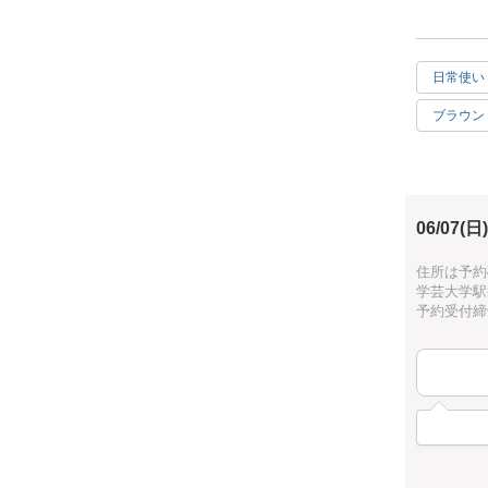
[どうやっ
・手で紐を
・タッチン
日常使い
[作品仕様]
・約 L.1
ブラウン
[オススメ
グリーン
・ロープの
（時期によ
グレー
・少人数制
06/07(日)
[どんな人が
・初心者の
住所は予約
時間に余
学芸大学駅
予約受付締切：
[所要時間]
・4時間に
時間に余裕
[是非知っ
・マクラメ
インテリア
一つ作ると
是非体験し