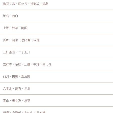
御茶ノ水・四ツ谷・神楽坂・湯島
池袋・目白
上野・浅草・両国
渋谷・目黒・恵比寿・広尾
三軒茶屋・二子玉川
吉祥寺・荻窪・三鷹・中野・高円寺
品川・田町・五反田
六本木・麻布・赤坂
青山・表参道・原宿
銀座・有楽町・丸の内・日本橋