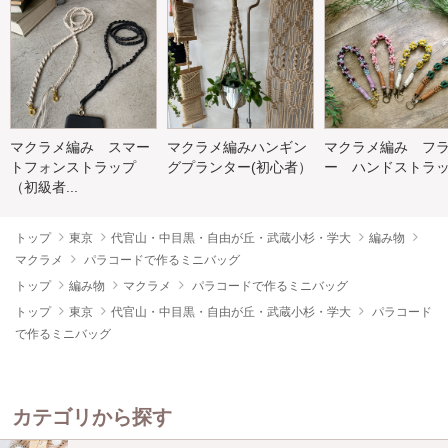
マクラメ編み スマー
マクラメ編みハンギン
マクラメ編み フ
トフォンストラップ
グプランター(初心者）
ー ハンドストラ
（初級者...
トップ
東京
代官山・中目黒・自由が丘・武蔵小杉・学大
編み物
マクラメ
パラコードで作るミニバッグ
トップ
編み物
マクラメ
パラコードで作るミニバッグ
トップ
東京
代官山・中目黒・自由が丘・武蔵小杉・学大
パラコード
で作るミニバッグ
カテゴリから探す