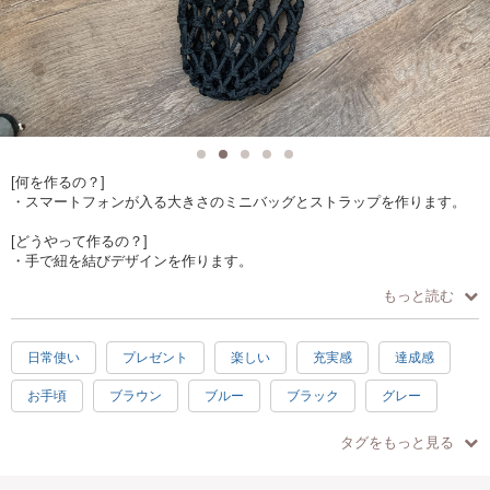
[何を作るの？]
・スマートフォンが入る大きさのミニバッグとストラップを作ります。
[どうやって作るの？]
・手で紐を結びデザインを作ります。
輪結び、一つ結び、平結び、本結び、ブーツレース結び、伸縮箇所の結
もっと読む
び方、焼きどめが学べます。
[作品仕様]
日常使い
プレゼント
楽しい
充実感
達成感
・バッグ高さ約18センチ 幅約11センチ
肩紐の長さは調整して作ります。
お手頃
ブラウン
ブルー
ブラック
グレー
紐の色は時期により異なりますが、何種類かの色から組み合わせを選
べます。
手ぶらOK
中級
シンプル
春
夏
秋
タグをもっと見る
[オススメポイント]
冬
グリーン
・少人数制でゆっくり教えられます。