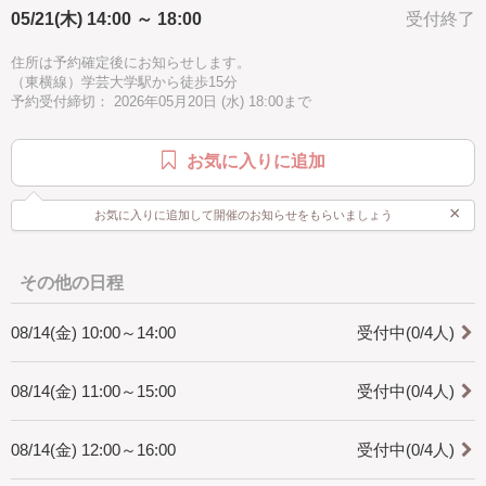
05/21(木) 14:00 ～ 18:00
受付終了
[どんな人が対象?]
・10歳以上
住所は予約確定後にお知らせします。
・初心者の方でも大丈夫です。
（東横線）学芸大学駅から徒歩15分
予約受付締切： 2026年05月20日 (水) 18:00まで
[所要時間]
・約4時間
＊個人差がございますので所要時間は目安です。
お気に入りに追加
時間に余裕を持ってご予約ください。
[是非知ってほしい]
×
お気に入りに追加して開催のお知らせをもらいましょう
・マクラメ編みは手で紐を結びデザインを作り出すことの出来る技法で
す。
インテリア、アクセサリーと幅広く作れます。
一つ作ると次に何を作ろうかなと楽しくなります。
その他の日程
是非体験してみてください。
08/14(金) 10:00～14:00
受付中(0/4人)
08/14(金) 11:00～15:00
受付中(0/4人)
08/14(金) 12:00～16:00
受付中(0/4人)