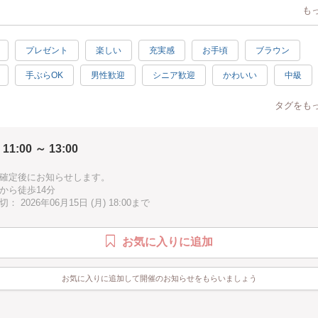
巻結びが学べます。
も
 センチ W.7センチ
プレゼント
楽しい
充実感
お手頃
ブラウン
ポイント]
手ぶらOK
男性歓迎
シニア歓迎
かわいい
中級
色が選べます。
でゆっくり教えられます。
素敵
シンプル
自由研究
1時間
イェロー
グレ
タグをも
対象?]
方でも大丈夫です。
 11:00 ～ 13:00
確定後にお知らせします。
していますが、個人差がありますので2時間以上かかることがあります。
から徒歩14分
をもってお越しください。
 2026年06月15日 (月) 18:00まで
てほしい]
編みは手で紐を結びデザインを作り出すことの出来る技法です。
お気に入りに追加
、アクセサリーと幅広く作れます。
次に何を作ろうかなと楽しくなります。
てみてください。
お気に入りに追加して開催のお知らせをもらいましょう