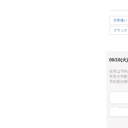
輪結び、
[作品仕様]
・H.8.5
日常使い
[オススメ
ブラック
・ロープの
・少人数制
母の日
[どんな人が
・10歳以上
・初心者の
06/16(火)
[所要時間]
住所は予約
・2時間に
学芸大学駅
時間に余裕
予約受付締切：
[是非知っ
・マクラメ
インテリア
一つ作ると
是非体験し