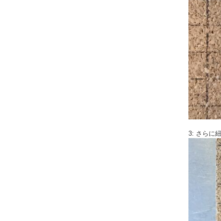
3: さら