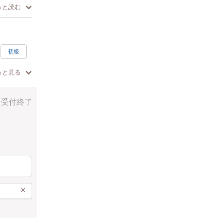
っと読む
初級
ー
っと見る
受付終了
×