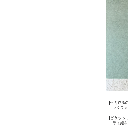
[何を作るの
・マクラメ
[どうやっ
・手で紐を