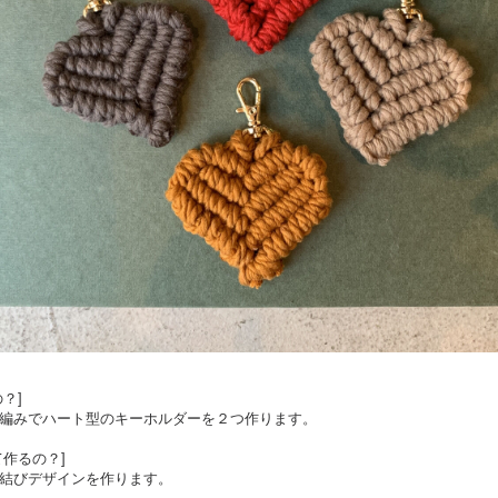
？]
編みでハート型のキーホルダーを２つ作ります。
て作るの？]
結びデザインを作ります。