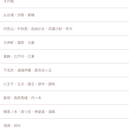
その他
お台場・汐留・新橋
代官山・中目黒・自由が丘・武蔵小杉・学大
大井町・蒲田・大森
葛飾・江戸川・江東
下北沢・成城学園・新百合ヶ丘
八王子・立川・国立・府中・調布
新宿・高田馬場・代々木
御茶ノ水・四ツ谷・神楽坂・湯島
池袋・目白