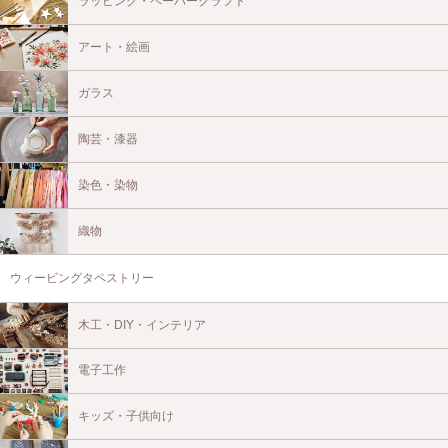
ラッピング・ペーパークラフト
アート・絵画
ガラス
陶芸・漆器
染色・染物
織物
ウィービングタペストリー
木工・DIY・インテリア
電子工作
キッズ・子供向け