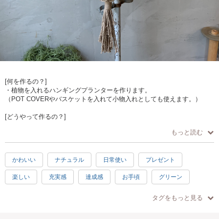
[何を作るの？]
・植物を入れるハンギングプランターを作ります。
（POT COVERやバスケットを入れて小物入れとしても使えます。）
[どうやって作るの？]
・お好きなロープの色を選んでいただきます。
もっと読む
・手で紐を結びデザインを作ります。
まとめ結び、平結び、巻き結び、平結びの七宝結びが学べます。
かわいい
ナチュラル
日常使い
プレゼント
[作品仕様]
・流木位置から長さ約65センチ ロープ箇所幅約16センチ
楽しい
充実感
達成感
お手頃
グリーン
[オススメポイント]
ホワイト
ブラウン
ブラック
グレー
手ぶらOK
・ロープの色が選べます。(欠品してるカラーもあります）
タグをもっと見る
・少人数制でゆっくり教えられます。
中級