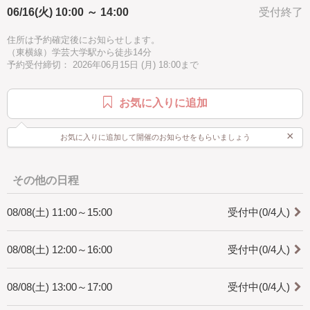
[どんな人が対象?]
06/16(火) 10:00 ～ 14:00
受付終了
・初心者の方でも大丈夫ですが時間がかかる場合がございます。
住所は予約確定後にお知らせします。
[是非知ってほしい]
（東横線）学芸大学駅から徒歩14分
・マクラメ編みは手で紐を結びデザインを作り出すことの出来る技法で
予約受付締切： 2026年06月15日 (月) 18:00まで
す。
インテリア、アクセサリーと幅広く作れます。
一つ作ると次に何を作ろうかなと楽しくなります。
お気に入りに追加
是非体験してみてください。
×
お気に入りに追加して開催のお知らせをもらいましょう
その他の日程
08/08(土) 11:00～15:00
受付中(0/4人)
08/08(土) 12:00～16:00
受付中(0/4人)
08/08(土) 13:00～17:00
受付中(0/4人)