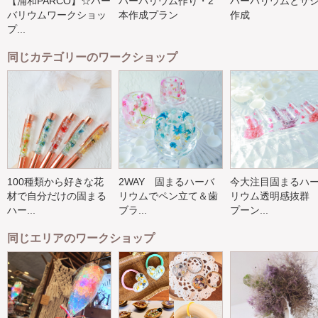
【浦和PARCO】☆ハー
ハーバリウム作り・2
ハーバリウムとサ
バリウムワークショッ
本作成プラン
作成
プ...
同じカテゴリーのワークショップ
100種類から好きな花
2WAY 固まるハーバ
今大注目固まるハ
材で自分だけの固まる
リウムでペン立て＆歯
リウム透明感抜群
ハー...
ブラ...
プーン...
同じエリアのワークショップ