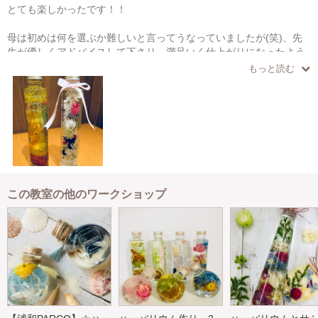
とても楽しかったです！！
母は初めは何を選ぶか難しいと言ってうなっていましたが(笑)、先
生が優しくアドバイスして下さり、満足いく仕上がりになったよう
です！
もっと読む
とても喜んでいました。
私は上手く作ろうとすると難しくなってしまうので、好きな花材を
短時間で選びました♡
帰宅後、瓶を手に取り眺めて、本当に幸せな気分に浸っています。
どうもありがとうございました。
また是非参加したいです♪
この教室の他のワークショップ